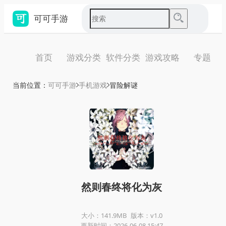
可可手游
首页
游戏分类
软件分类
游戏攻略
专题
当前位置：
可可手游
手机游戏
冒险解谜
然则春终将化为灰
大小：141.9MB
版本：v1.0
更新时间：2026-06-08 15:47