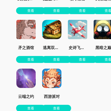
查看
查看
查看
查
矛之酒馆
逃离双塔湾
史诗飞机进化
黑暗之
查看
查看
查看
查
云端之约
西游派对
查看
查看