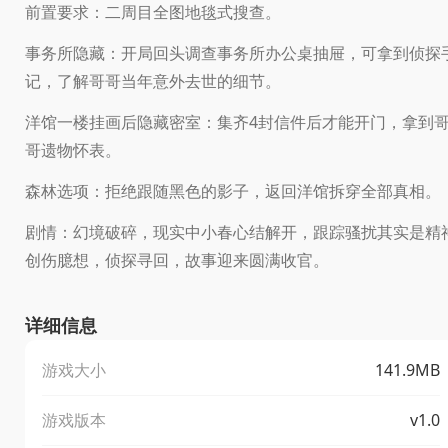
前置要求：二周目全图地毯式搜查。
事务所隐藏：开局回头调查事务所办公桌抽屉，可拿到侦探
记，了解哥哥当年意外去世的细节。
洋馆一楼挂画后隐藏密室：集齐4封信件后才能开门，拿到
哥遗物怀表。
森林选项：拒绝跟随黑色的影子，返回洋馆拆穿全部真相。
剧情：幻境破碎，现实中小春心结解开，跟踪骚扰其实是精
创伤臆想，侦探寻回，故事迎来圆满收官。
详细信息
游戏大小
141.9MB
游戏版本
v1.0