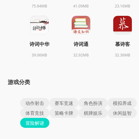
75.94MB
41.09MB
23.16MB
诗词中华
诗词通
慕诗客
39.06MB
32.92MB
32.36MB
游戏分类
动作射击
赛车竞速
角色扮演
模拟养成
体育竞技
策略卡牌
棋牌娱乐
休闲益智
冒险解谜