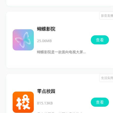
频与图文讲解，便于用户按步
漫画资源和流畅的在线阅读体
骤查看和理解，离线环境下也
验。软件里收录了热血、搞
影音直
能正常使用，日常查阅和现场
笑、爱情等多种题材，日常追
计算都比较方便。
更、随手翻看都很方便。它支
蝴蝶影院
持关键词搜索、书架收藏、章
查看
25.06MB
节更新查看和个性化阅读设
置，配合无广告的阅读环境，
蝴蝶影院是一款面向电视大屏
让用户能更专注地看漫画。对
使用的影视播放应用，主打央
于喜欢追新番、常看漫画的用
视、卫视、电影、电视剧、综
户来说，这类工具会比较顺
艺等内容聚合，同时支持按地
生活实
手，也适合想轻松找漫画、随
区智能匹配频道，方便用户快
时阅读的人使用。
速找到本地常看的节目。软件
零点校园
顶部带有搜索入口，查找片名
查看
815.13KB
很直接；登录方式也比较简
单，在“我的”页面输入账号密码