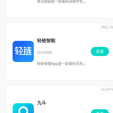
零点校园是一款面向高校学生
即可使用。它还提供直播观
的校园生活服务软件，适合需
看、排行榜推荐和离线缓存等
要点餐、购物、跑腿、兼职信
功能，适合喜欢在电视上看直
息和校园资讯的人群使用。它
系统工
播、追剧、找热门内容的用
把校园里常见的生活需求集中
户。
在一个应用里，下载安装后就
轻链智能
能直接体验外卖点餐、代取快
查看
42.65MB
递、信息发布、二手交易等功
能，整体使用起来比较方便，
轻链智能App是一款面向贝壳
也更适合想找校园版综合服务
王子蓝牙耳机的连接管理工
平台的用户。
具，主打设备配对、状态管理
和功能调节。它比虎听小程序
办公学
提供的内容更完整，还支持
OTA空中升级，方便用户及时
九斗
获取更新。对于想要更顺手管