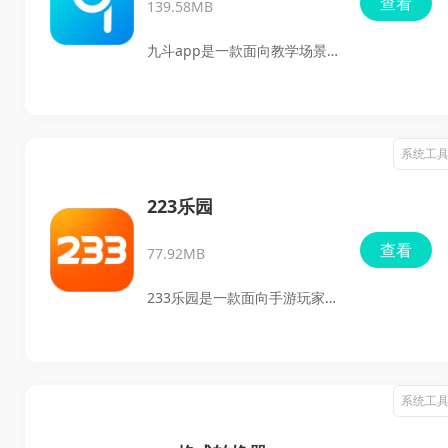
查看
139.58MB
理耳机、关注连接稳定性和使
用体验的用户来说，这款App
九斗app是一款面向教学场景
会更实用。
的实用软件，主打AR扫描签
到、作业在线批阅、课堂点
名、考试查看和多维数据统计
系统工
等功能，既方便老师及时掌握
教学情况，也能帮助学生完成
223乐园
移动化学习。软件还提供精选
查看
77.92MB
线上课程、网络课程表、互动
问答和视频直播学习等内容，
233乐园是一款面向手游玩家的
适合老师、学生在日常教学、
综合服务平台，集合了游戏发
作业管理和考试回顾中使用。
现、云玩体验、攻略资讯、福
利礼包和兴趣社区等内容，平
系统工
时想找新游戏、看攻略、领礼
包，或者和其他玩家交流，都