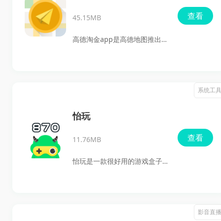
软件还带有收藏和学习打卡功
查看
45.15MB
能，方便把常用翻译内容留存
下来，配合日常记录慢慢积累
高德淘金app是高德地图推出
语言知识。想找一款功能清
的地理位置众包采集工具，主
楚、使用方便的翻译工具，这
要靠用户在日常出行中完成拍
款最新版软件值得下载试试。
摄、核对等任务，把道路、店
系统工
铺、交通标志等真实信息反馈
给平台，用来帮助地图内容保
怡玩
持更新。对于想利用碎片时间
查看
11.76MB
做点兼职、顺路赚奖励，或者
平时就爱到处走走看看的用户
怡玩是一款很好用的游戏盒子
来说，这款应用比较合适。它
手机软件。这个软件把不少热
支持安卓和iOS，任务上手不
门游戏、资讯和活动都放在一
难，提交通过后还能获得现金
起了，想找资源、看消息、分
影音直
或积分回报。
享给好友，基本都能在里面完