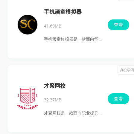
手机顽童模拟器
查看
41.69MB
手机顽童模拟器是一款面向怀
旧游戏玩家的FC游戏模拟器，
同时兼容市面上常见的FC游戏
和Java游戏运行。它占用内存
办公学
小，启动和运行都比较流畅，
还支持键盘、鼠标、手柄等外
才聚网校
设接入，配合自定义按键、加
查看
32.37MB
速、即时存档读档和金手指等
功能，日常玩老游戏会方便不
才聚网校是一款面向职业提升
少。软件还提供多种手机外观
打造的在线学习平台，主打项
模拟、分辨率调节和截图保存
目管理、敏捷开发、产品管