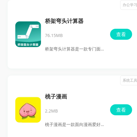
疑、BL、青春校园、都市、科
办公学
幻等题材的用户下载体验。它
支持漫画下载、收藏、订阅提
桥架弯头计算器
醒、评论互动和多语种浏览，
查看
76.15MB
界面简洁，阅读节奏顺手，通
勤、排队、碎片时间都能直接
桥架弯头计算器是一款专门面
打开看。快来下载试试吧。
向桥架相关计算的实用软件，
集合了桥架弯头做法图解、计
算口诀、画法切法介绍、勾股
系统工
定理计算、下料尺寸计算、弯
头角度计算、爬坡计算、水平
桃子漫画
弯头计算以及多层桥架计算等
查看
2.2MB
内容，适合需要进行桥架设
计、施工和尺寸核算的人群使
桃子漫画是一款面向漫画爱好
用。软件还提供了相关教学视
者的阅读软件，主打海量正版