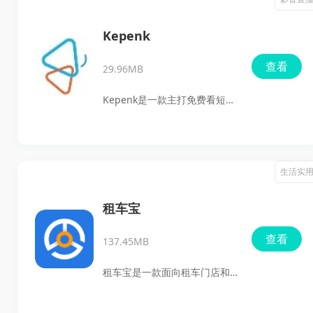
安装到手机上后可以直接体验
型，适合平时喜欢追漫、找新
文件转换功能。
番和碎片时间阅读的用户使
Kepenk
用。它支持在线浏览、搜索查
查看
29.96MB
找、离线下载和多种阅读设
置，能够满足不同阅读习惯，
Kepenk是一款主打免费看短剧
带来更顺手的漫画观看体验。
的安卓观看平台，支持游客直
接进入浏览，也能账号登录同
步记录。它提供画质切换、倍
生活实
速播放、锁屏播放、选集跳
转、收藏短剧等常用功能，播
租车宝
放记录会自动保存，适合喜欢
查看
137.45MB
追热门爽剧、想随时接着看的
用户使用。平台短剧更新快，
租车宝是一款面向租车门店和
题材也比较全，整体观看体验
商家的车辆管理服务平台，主
偏流畅，加载速度和高清播放