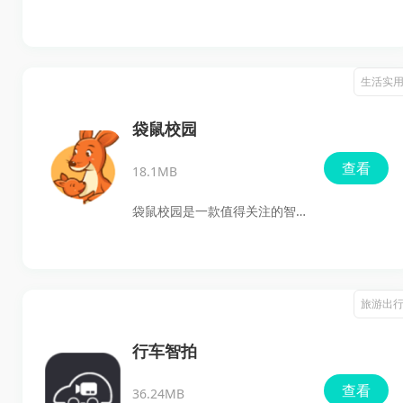
Agent工作区，实用性比较
考生的志愿填报查询工具，主
强。
要提供院校查询、专业查询、
省控线查询、录取分数线查看
生活实
和就业率参考等内容，方便考
生在填报志愿前快速了解目标
袋鼠校园
院校与专业情况。软件还支持
查看
18.1MB
根据成绩、排名和性格特点进
行智能推荐，帮助用户从多个
袋鼠校园是一款值得关注的智
维度筛选更适合自己的学校和
慧校园服务平台。它不仅连接
专业，适合正在做志愿选择的
了学校、家长和学生三方，还
考生及家长参考使用。
围绕校园生活打造了多种实用
旅游出
功能，从校园消费、智慧食堂
到门禁管理、教育缴费等场景
行车智拍
均有覆盖。对于家长来说，可
查看
36.24MB
以更加直观地了解孩子在校期