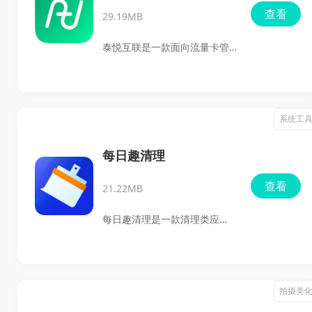
板、橡皮擦、形状、裁剪、缩
查看
29.19MB
放、文字插入、镜像画图、图
片编辑等工具，适合日常画
泰悦互联是一款面向流量卡管
图、记录灵感，也方便进行简
理场景的应用，主要提供流量
单的图片处理与排版创作。
卡激活、加购、流量查询、套
餐详情查看、充值和套餐推荐
系统工
等功能，适合需要随时管理手
机流量的用户使用。应用内支
每日趣清理
持实时流量监控、消费明细查
查看
21.22MB
看、自动充值、积分兑换以及
多种支付方式，整体以简洁直
每日趣清理是一款清理类应
观的操作和清晰的数据展示为
用，主要提供垃圾扫描、文件
特点，方便用户日常查看和处
清理、后台软件关闭、内存不
理流量相关事务。
足提醒等功能，适合用于整理
拍摄美
设备中的无用文件和冗余数