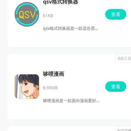
qsv格式转换器
能在这里完成。平台还支持充
查看
61KB
值折扣、角色交易等服务，适
合喜欢手游、经常关注新游动
qsv格式转换器是一款适合需要
态和游戏福利的用户下载使
把qsv文件转换成通用格式的安
用。
卓用户下载使用的软件，支持
将qsv转换为flv、ts等格式，部
系统工
分场景下也可通过ffmpeg进行
其他格式处理。它比较适合经
哆哩漫画
常下载爱奇艺视频、想在其他
查看
8.95MB
播放器里播放，或者需要提取
独立srt字幕的用户。软件体积
哆哩漫画是一款面向漫画爱好
控制得比较紧凑，去掉了不少
者打造的手机阅读工具，收录
不常用格式和全部音频格式，
了大量高清漫画资源，题材覆
使用起来更偏向实用型，下载
盖日漫、国漫、美漫等多种类
影音直