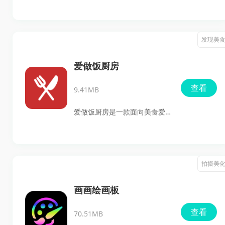
和便民生活服务打造的应用，
性教学。软件还支持清晰的班
集合本地新闻资讯、科普动
级信息查看、备课预览和历史
态、健康教育、家庭快讯、城
发现美
作业记录，适合需要日常管理
市机构查询、知识库阅读等多
班级和整理教学任务的老师使
种内容，用户可以更快获取吕
爱做饭厨房
用。
梁相关信息，也能在平台上查
查看
9.41MB
找图书馆、学习、农业企业等
位置和服务入口。软件把知识
爱做饭厨房是一款面向美食爱
服务、文化服务和生活服务整
好者的安卓菜谱应用，主要提
合到一起，既方便了解本地动
供菜谱浏览、做法学习、分类
态，也能满足日常查询和办事
查找和收藏管理等功能。应用
拍摄美
需要，整体使用起来比较实
里收录了家常菜、主食、配
用。
菜、饮品、减肥餐、月子餐、
画画绘画板
营养餐等内容，支持搜索食
查看
70.51MB
谱、查看详细步骤和图片教