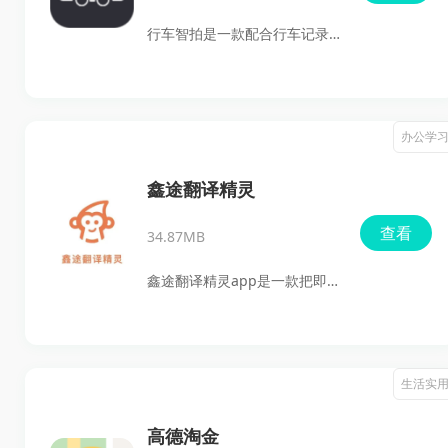
间的生活状态；对于学校而
行车智拍是一款配合行车记录
言，也能借助数字化管理方式
仪使用的管理软件，主要面向
提升服务效率，让校园生活更
上汽通用及相关车型的车主。
加便捷、安全、有序。
想找行车智拍下载、行车智拍
办公学
最新版或行车智拍安装的用
户，可以直接把它理解为一款
鑫途翻译精灵
通过WiFi连接记录仪后，用手
查看
34.87MB
机查看视频、拍照、回放、下
载和调节参数的实用工具。它
鑫途翻译精灵app是一款把即
的亮点在于支持录像预览、锁
时翻译和学习管理放在一起的
定视频、离线查看、本地缓存
工具，支持拍照翻译、文字输
和固件升级，日常使用比较省
入翻译和多语言互译，适合工
生活实
事，适合需要随时管理行车影
作里需要处理外文文档、学习
像的人。
中需要查询生词的用户使用。
高德淘金