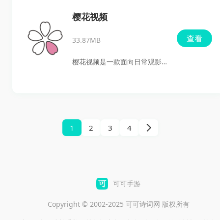
成。对于平时爱玩手游、也喜
樱花视频
欢折腾游戏盒子的用户来说，
查看
33.87MB
确实算是一个比较省事的平
台。
樱花视频是一款面向日常观影
用户的视频娱乐应用，集高清
视频播放、个性化推荐、离线
下载和社交互动于一体，适合
喜欢追剧、看电影、刷动漫、
1
2
3
4
关注综艺和短视频的用户使
用。它支持在线播放，也能将
视频下载到本地，方便在不同
网络环境下继续观看；同时还
可可手游
提供智能推荐、多屏互动和观
Copyright © 2002-2025 可可诗词网 版权所有
看历史记录等功能，让找片、