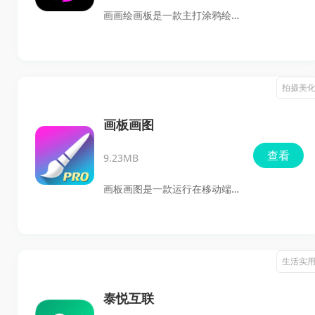
程，适合安装到手机后随时查
画画绘画板是一款主打涂鸦绘
菜谱、学做饭，最新版也保留
画与填色创作的应用，提供仿
了食物热量测算、云端收藏等
生画笔、画板管理、素材画册
实用功能。
和涂色模板等功能，既能直接
拍摄美
在空白画板上作图，也能通过
现成图册和线稿快速上手。软
画板画图
件最新版支持背景颜色、画笔
查看
9.23MB
颜色自定义，作品还能保存到
相册并分享出去，下载后就能
画板画图是一款运行在移动端
体验较完整的绘画创作流程。
的绘图软件，支持绘图、插
画、漫画、素描、涂鸦等多种
创作方式，也能用于修图、P
生活实
图、制作海报、封面和壁纸。
软件内提供画板、笔刷、调色
泰悦互联