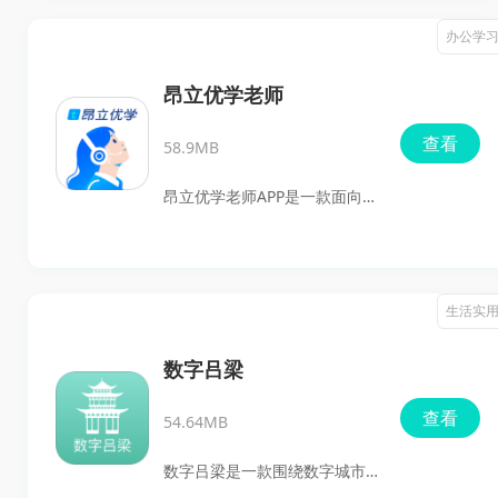
功能，适合喜欢重温经典FC作
理、产品运营、软考高项等方
办公学
品、Java老游戏以及偏爱外设
向的课程与练习内容。软件支
操控的用户使用。
持视频学习、章节刷题、模拟
昂立优学老师
考试、错题整理、离线下载和
查看
58.9MB
云端同步，适合正在备考、想
补充专业知识，或需要利用碎
昂立优学老师APP是一款面向教
片时间提升职场能力的用户使
师端的教学协助工具，主要用
用。
于班级管理、作业布置、作业
情况查看、班级错题记录、教
生活实
务管理和资料查阅等操作。老
师可以在手机上完成日常教学
数字吕梁
安排，不受时间和地点限制，
查看
54.64MB
随时发布作业、查看学生完成
情况、了解班级动态，并结合
数字吕梁是一款围绕数字城市
班级详情和备课资料进行针对