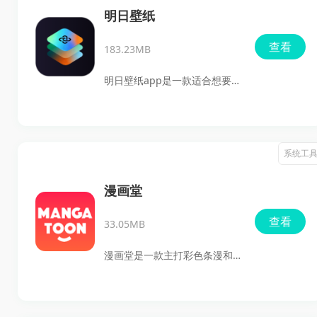
据。软件体积小巧，运行时对
明日壁纸
设备负担较轻，还支持自定义
查看
183.23MB
设置，可按指定时间自动完成
清理服务，方便用户日常管理
明日壁纸app是一款适合想要
存储空间，保持设备运行更顺
更换手机桌面风格的壁纸下载
畅。
工具，提供静态壁纸、动态壁
纸、视频壁纸以及时钟等组件
系统工
素材，支持在线预览、收藏、
分享和一键设置。它的壁纸分
漫画堂
类比较清楚，更新也较快。无
查看
33.05MB
论你是想找高清无水印壁纸，
还是想给桌面搭配更完整的视
漫画堂是一款主打彩色条漫和
觉效果，这款软件都值得下载
竖屏下拉阅读的追漫软件，适
试试。
合喜欢恋爱、奇幻、动作、悬