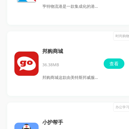
盘、调节提醒方法，还是在不
亨特物流港是一款集成化的港
同平台之间同步数据，这一工
口运输管理平台，利用专业的
具都能做到。它的界面简洁明
移动集装箱管理系统，帮助企
了，操作稳定便捷，绝对是小
业快速、便捷地获取信息并提
时尚购
米手环用户的必备智能助手。
升办公效率。用户可在这个物
此外astrobox基于Rust和Tauri
流圈中，轻松选择淘货源、小
邦购商城
开发，支持Windows、macOS
柜拼接或重出重回，以查看所
查看
和Linux系统，用户可以轻松通
36.38MB
需的物流信息；同时，企业能
过电脑管理手环和手表，极其
一键抢单并分享相关信息。针
邦购商城这款由美特斯邦威服
便捷。
对新订单，系统支持分类管
饰股份有限公司打造的购物应
理，将接单、提柜、装卸及还
用，绝对是你买买买的最佳助
柜等状态进行清晰归类，用户
手。无论你是在寻找最新潮流
办公学
可以快速查找未完成或已完成
的服装，还是想要一件经典单
的订单，并获取详细信息，如
品，这款应用都能满足你的需
小护帮手
货柜维护和共享货柜等。更为