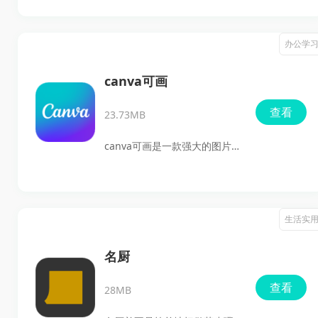
理，包括重命名、删除、分
流的平台。这款应用将国内的
享、导入和导出，让查找和整
威士忌、葡萄酒爱好者聚集在
办公学
理录音文件变得非常方便。可
一起，用户可以随时随地进行
将珍贵的录音文件分享给好
交流，实时掌握市场价格动
canva可画
友，便于共享会议记录和实时
态。每月，平台还会推出超过
查看
采访，快来下载体验吧！
23.73MB
万瓶的威士忌和葡萄酒拍卖，
用户不仅能找到日常饮用的酒
canva可画是一款强大的图片设
水，还能拍到一些珍稀的绝版
计工具，专为需要快速创建各
酒，甚至可以将自己的收藏进
类视觉作品的用户设计。无论
行拍卖，感受收藏的独特乐
是传单、海报、公众号图文、
生活实
趣。
背景图，还是概念图、朋友圈
背景，都可以通过简单的操作
名厨
一键完成。软件内提供超过6万
查看
28MB
种原创模板，彻底告别繁琐的
传统绘图方式。模板中的图