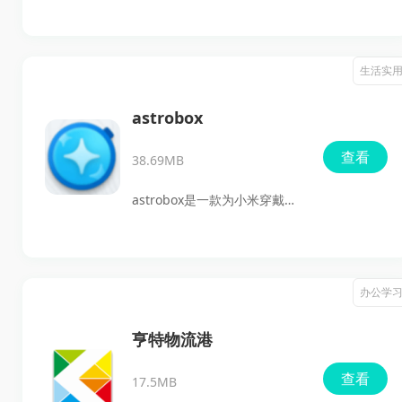
的梦幻美颜助手。这款app融
体验一下吧，绝对不会让你失
合了强大的视频美颜黑科技，
望！
为你的视频增添无限魅力，让
生活实
你的私房自拍视频焕发光彩。
不论你是修图达人还是新手小
astrobox
白，都能轻松掌握，快速构建
查看
38.69MB
令人惊艳的视频效果！
astrobox是一款为小米穿戴设
备精心打造的免费开源多功能
工具箱。它致力于提升用户的
使用体验，通过表盘管理、消
办公学
息推送优化、健康数据同步及
运动记录查看功能，让用户能
亨特物流港
轻松而个性化地管理他们的智
查看
17.5MB
能设备。无论是更换炫酷的表