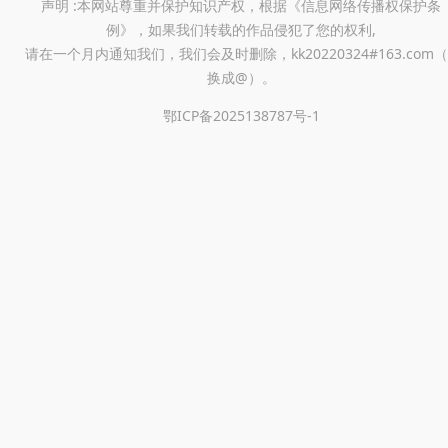
声明 :本网站尊重并保护知识产权，根据《信息网络传播权保护条
城APP，新人用户还可以领取见
例》，如果我们转载的作品侵犯了您的权利,
面礼，赠送价值高达99999积
请在一个月内通知我们，我们会及时删除，kk20220324#163.com（
分的好礼，同时享受7天退货、
换成@）。
15天换货的优质服务，最低48
鄂ICP备2025138787号-1
元免运费，1800多家服务店支
持全国联保。