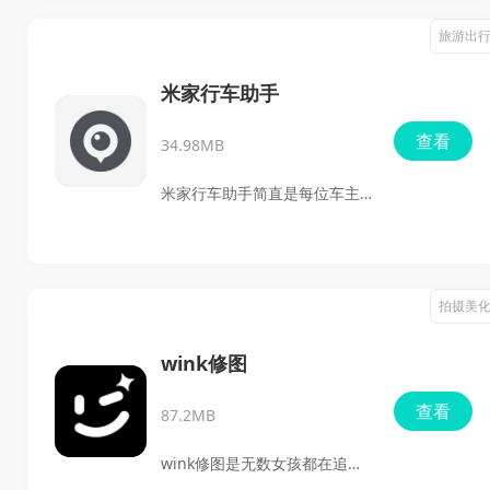
心中渴望那热腾腾的小说吗？
旅游出
立即体验豆丁免费小说的无尽
魅力！无论是冷门经典还是最
米家行车助手
新热门，数以万计的资源在这
查看
34.98MB
里等你探索，精致且简洁的界
面设计让你仿佛置身于温馨的
米家行车助手简直是每位车主
书屋，轻松找到心仪之作。
的得力助手，特别设计的移动
端行车工具，功能十分强大，
覆盖地图导航、车辆定位、微
拍摄美
信接人等一系列实用功能。它
不仅与现有的行车记录仪完美
wink修图
兼容，还完美支持小米的其他
查看
87.2MB
智能行车产品。用起来界面简
洁明了，操作流畅，真的是深
wink修图是无数女孩都在追捧
得我心！快来风速软件园下载