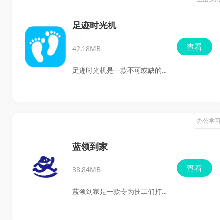
通过模拟练习、测试及教学视
频快速掌握相关知识。无论是
足迹时光机
准备参加摩托车考试的小伙
查看
42.18MB
伴，还是想要提升自己实操能
力的朋友，这里都有你需要的
足迹时光机是一款不可或缺的
资源！
旅行记录工具，能够轻松统计
个人的旅行足迹，并将这些足
迹以生动的动画形式呈现。用
办公学
户可以清晰观察从出发地到目
的地期间的行程，以及沿途经
蓝领到家
过的地方。此外还能自定义足
查看
38.84MB
迹地图的颜色，为不同的地域
进行标注，从而制作一份个性
蓝领到家是一款专为技工们打
化的旅行地图，记录每一次旅
造的高效接单平台，旨在为每
行的点滴。若不希望公开这些