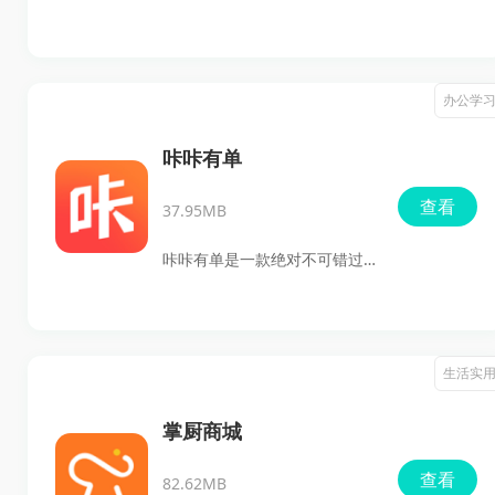
到精美的人物、山水、花鸟等
联网理念的专业软件，专注于
经典作品，立即沉浸在历史名
保障建筑工人的工资支付。工
家的文化底蕴中，激发你的创
人和班组通过线上任务分发、
办公学
作灵感与想象力。
确认记工及绑定银行卡等操
作，确保工资按时足额支付，
咔咔有单
是工友们的忠实助手和保障
查看
37.95MB
者。
咔咔有单是一款绝对不可错过
的销售利器。这款应用为用户
提供了海量的素材，完美适配
各种营销需求。想要炫酷的海
生活实
报和吸引眼球的文案？这里统
统都有！甚至许多成功的保险
掌厨商城
代理人也在使用这款软件，真
查看
82.62MB
是让人不得不关注它的效果。