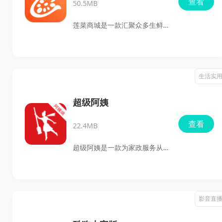
查看
50.5MB
决。
莲菜商城是一款汇聚众多生鲜
食材的B2B购物平台，通过区
块链技术为用户提供优质且实
惠的购物体验。这里不仅有丰
生活实
富的食材选择，还有海量的专
区福利和个性化推荐，满足你
超级阿姨
的各种需求，让你在家中轻松
查看
22.4MB
享受新鲜的美味。
超级阿姨是一款为家政服务从
业者量身定制的接单神器。经
过简单认证后，阿姨们可以轻
松在线领取客户发布的任务。
影音直
凭借精准的位置信息，系统会
优先显示附近的待办事项。接