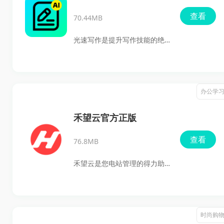
口，并提供针对性的售后服
迅速融入其中。这个软件内置
查看
务，让用户无后顾之忧。欢迎
70.44MB
了多种有趣的社交互动，礼物
大家下载并体验这款便利的
和趣味特效动画使双方感情飞
光速写作是提升写作技能的绝
App。
速升温，增进彼此间的好感。
佳助手，利用强大的AI写作工
具，让你的创作过程充满效
率。无论是需要动笔的小作
办公学
文，还是复杂的论文摘要，这
款应用都能助你一臂之力，运
禾望云官方正版
用丰富的写作素材和优秀范
查看
76.8MB
文，让你的思路更加清晰，文
章质量飞速上升！
禾望云是您电站管理的得力助
手，极大简化了电站设备的创
建与绑定过程。通过这款应
用，您可以方便地查询设备的
时尚购
各类信息与历史数据，同时精