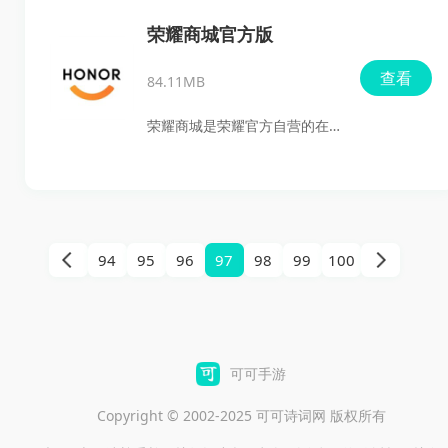
准获取故障报警信息，一站式
荣耀商城官方版
运维服务正等着您来体验！
查看
84.11MB
荣耀商城是荣耀官方自营的在
线购物软件，涵盖荣耀手机、
平板、笔记本电脑、穿戴设
备、配件及家居等多场景智能
产品。在荣耀商城，用户可以
94
95
96
97
98
99
100
第一时间获取官方品牌最新资
讯，还有真实用户的晒单与测
评，让购物更加安心。商城内
的所有商品均为官方直营，确
可可手游
保正品，让消费者在购买时毫
Copyright © 2002-2025 可可诗词网 版权所有
无后顾之忧。现在下载荣耀商