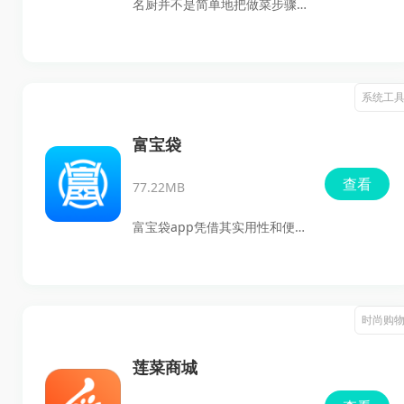
名厨并不是简单地把做菜步骤
片、文字、字体和颜色都可以
堆砌在一起，而是围绕成就卓
自由修改，轻松打造个性化设
越厨师这一核心理念打造的综
计，让每个人都能轻松创建美
合型烹饪学习与交流平台。无
系统工
丽的视觉文件。
论你是刚接触厨房的新手，还
是希望持续精进技艺的职业厨
富宝袋
师，都能在这里找到适合自己
查看
77.22MB
的成长路径。平台汇集了全国
八大菜系及其衍生做法，从家
富宝袋app凭借其实用性和便
常菜到创意料理应有尽有，同
捷性脱颖而出。想必你一定会
时也鼓励用户分享真实的烹饪
想要一个既能借钱又能分期购
体验，在交流中不断提升自己
物的利器吧？这个全能的金融
时尚购
的厨艺与审美。
服务软件为你提供了不一样的
选择，不论是购物或是资金周
莲菜商城
转，尽在这款应用中轻松解