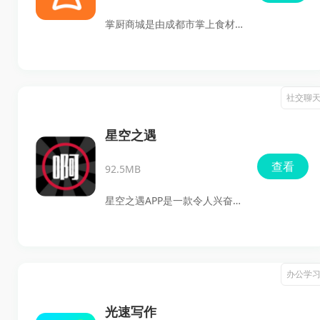
它不仅拥有丰富的专属保险产
掌厨商城是由成都市掌上食材
品，还能够让你轻松赚取额外
科技有限公司倾力打造的B2B
收入。快来试试这款神器，让
食材供应链客户端。这款应用
你的推广更加得心应手！
专为中小型餐厅用户设计，提
社交聊
供种类丰富的蔬菜及食材，致
力于为餐饮客户带来全品类、
星空之遇
全流程的采购体验。掌厨商城
查看
92.5MB
App有效连接了上游供应商与
下游中小型餐饮客户，确保餐
星空之遇APP是一款令人兴奋的
饮老板们可以轻松下单，享受
交友应用，让你可以与来自全
快捷的食材采购服务，真正做
国各地的朋友轻松建立联系。
到省时省力，不出门也能获得
这个平台不仅提供了温馨愉快
办公学
高品质食材。商家在平台下单
的聊天氛围，更有丰富多彩的
后，食材将准时配送至店门
话题圈子和聊天房间，让用户
光速写作