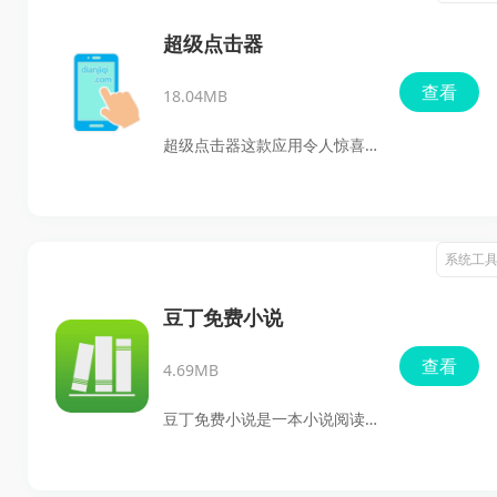
超级点击器
查看
18.04MB
超级点击器这款应用令人惊喜
的是，完全无需手机设置root
权限，只需启用辅导功能，就
能轻松上手。它不仅支持识图
系统工
点击，还能在识别到指定图片
时自动进行点击，极大地提升
豆丁免费小说
你在游戏或其他应用中的操作
查看
4.69MB
效率。
豆丁免费小说是一本小说阅读
软件，它如一位忠实的伴侣，
陪伴你在文字的海洋中畅游。