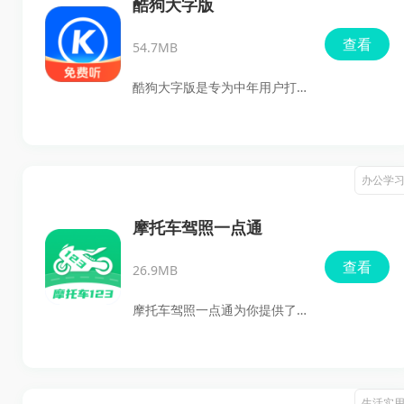
酷狗大字版
下来的工作流程也无比顺畅，
查看
54.7MB
你可以详细查看服务地址，与
客户沟通，让工作进行得更加
酷狗大字版是专为中年用户打
高效。完成服务后，经过客户
造的音乐赚钱APP，设计上采用
确认，你就能立刻获得报酬并
更大的字体，让您的视线更加
进行提现。这款应用不仅让接
清晰明了。不仅能够给您带来
办公学
单效率飞速提升，还为阿姨们
与年轻人相近的使用体验，最
提供了更多的工作灵活性。心
重要的是还可以赚取一些零花
摩托车驾照一点通
动不如行动，快快下载体验
钱，丰富的提现红包等您来领
查看
吧！
26.9MB
取！心动不如行动，喜欢音乐
的朋友赶紧来试试吧！
摩托车驾照一点通为你提供了
全面的帮助！这款应用会让你
了解全国及当地的摩考信息，
学习各种有效的考试技巧，并
生活实