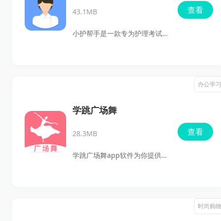
求。通过它，你可以轻松浏览
查看
重要的是，用户能够在线实时
43.1MB
各种服饰，获取商品详细信
跟踪订单，时间轴形式展示相
息，甚至在线查看其他用户的
小护帮手是一款专为护理考试
关进展，包括出车、提柜、到
真实评价，确保你每一次的购
而生的利器，让每一位
场以及签单拍照等环节，每个
物都无比安心和满意。不信？
aspiring护士都能轻松获取知
阶段都附有证明图像。
那就快来下载吧，惊喜等着
识、实时备考，简直是学习的
办公学
你！
最佳伴侣！无论是历年的考试
真题，还是最新的医学资讯，
学跳广场舞
都在这款应用中一应俱全，还
查看
28.3MB
有专业老师随时在线指导，助
你随时随地模拟考试，真是便
学跳广场舞app软件为你提供
利无比！快来下载体验吧，开
了无与伦比的平台，丰富的教
启你的护理学习之旅！
学资源助你轻松迈出第一步。
这个应用不仅汇聚了大量广场
时尚购
舞教程，而且每个视频都详细