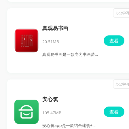
位工人提供一个便捷的工作渠
足迹，用户可以选择将其设为
道。通过整合丰富多样的家电
办公学
私密。同时，足迹时光机App
维修需求，师傅们可以依据自
还提供了查阅其他用户足迹的
己的专长挑选合适的订单，实
真观易书画
功能，让人们发掘未曾到达的
时查看收入明细，确保获得更
查看
美丽所在，记录生活中的美好
20.51MB
高的收益。其智能匹配系统优
瞬间。对这款应用感兴趣的旅
化了订单派发的效率，有效地
真观易书画是一款专为书画爱
行者们欢迎下载体验！
提升了维修人员的工作收益。
好者量身定制的移动学习软
同时，简洁直观的操作界面和
件。这款应用汇聚了丰富的高
完善的订单管理功能，让蓝领
清书画资料，涵盖从篆体到隶
办公学
工作者能够轻松拓展自己的业
书、行书、草书等多种书写风
务。
格，真可谓是书画爱好者的宝
安心筑
藏。无论你是书法小白还是老
查看
105.47MB
练高手，这里都能找到符合你
需求的优质内容。你还能欣赏
安心筑app是一款结合建筑+互