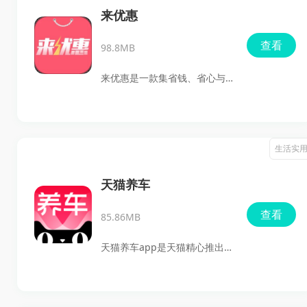
讲解，让你像有私人教练一
来优惠
样，随时随地轻松学习。
查看
98.8MB
来优惠是一款集省钱、省心与
赚钱于一体的购物平台，用户
可以在这里轻松浏览各大电商
平台的优质商品。无论是时尚
生活实
男装、女装、居家用品还是美
食、母婴产品，均经过严格审
天猫养车
核，确保每款商品都值得信
查看
85.86MB
赖。通过领取各种优惠券，用
户可以在下单时享受额外的折
天猫养车app是天猫精心推出
扣，购物变得更加轻松愉快，
的一款车辆售后服务软件，简
同时在线分享购买链接还能轻
直就是每位车主的得力助手！
松赚取零花钱，何乐而不为