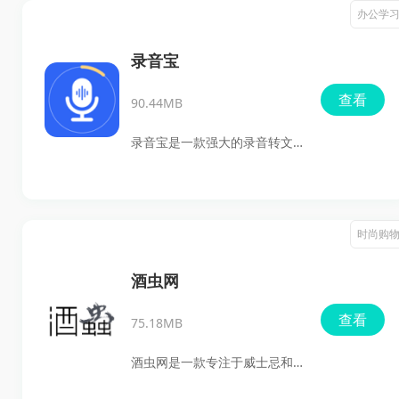
你可以在这里轻松预约各种售
办公学
呢？
后服务时间，甚至可以实时获
取维修教程和视频，简直就是
录音宝
懒人福音。而且，这款软件的
查看
90.44MB
客服是全天在线的，致力于为
用户提供最安心、最舒适的平
录音宝是一款强大的录音转文
台体验，爱车的朋友们千万别
字工具，适用于上课、会议、
错过哦！
考证培训等各类需要记忆内容
的场景。有了这个应用，能够
时尚购
轻松记录下所有声音，缓解记
不住信息的困扰。软件不仅能
酒虫网
将录音转化为文字，且转换的
查看
75.18MB
准确率极高，让用户轻松掌握
会议和培训内容。此外录音宝
酒虫网是一款专注于威士忌和
还支持对录音文件进行批量管
葡萄酒的拍卖、零售和资讯交