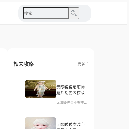
相关攻略
更多
无限暖暖烟雨诗
意活动套装获取
方法介绍
​无限暖暖每个赛季都
会推出免费新时装，
本次烟雨诗意活动套
装可通过参与活动获
无限暖暖虔诚心
取，下面详细介绍具