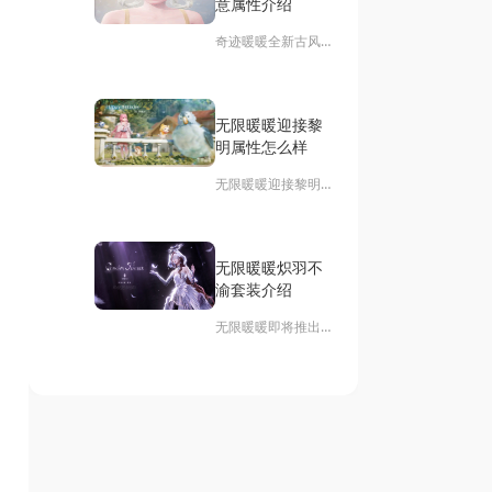
意属性介绍
体获得方式。
奇迹暖暖全新古风套
装剑饮春秋可通过限
时活动获取。玩家需
在活动期间通关指定
无限暖暖迎接黎
公主级关卡收集材
明属性怎么样
料，配合设计图合成
即可获得这套服饰。
​无限暖暖迎接黎明作
接下来详细介绍关卡
为祈愿新生套装的重
掉落与合成材料的对
要部件，其详细属性
应关系，帮助玩家高
和制作方案现已公
效完成套装收集。
无限暖暖炽羽不
开。以下将完整呈现
渝套装介绍
该服饰的各项属性加
成、特殊效果触发条
无限暖暖即将推出全
件，以及所需的全部
新清新属性套装"炽
制作材料获取途径，
羽不渝"，这套以羽
助力玩家高效完成套
毛元素为主题的时装
装收集。
引发了玩家们的热烈
讨论。针对大家关心
的套装特效问题，我
们整理了详细的技能