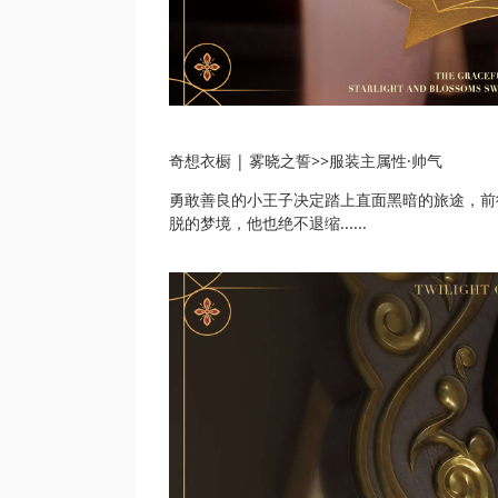
奇想衣橱 | 雾晓之誓>>服装主属性·帅气
勇敢善良的小王子决定踏上直面黑暗的旅途，前
脱的梦境，他也绝不退缩......