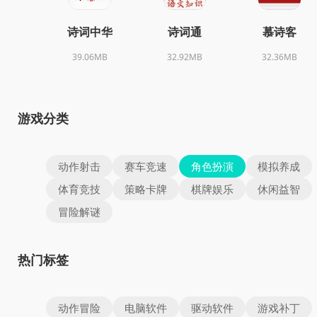
诗词中华
诗词通
慕诗客
39.06MB
32.92MB
32.36MB
游戏分类
动作射击
赛车竞速
角色扮演
模拟养成
体育竞技
策略卡牌
棋牌娱乐
休闲益智
冒险解谜
热门标签
动作冒险
电脑软件
驱动软件
游戏补丁