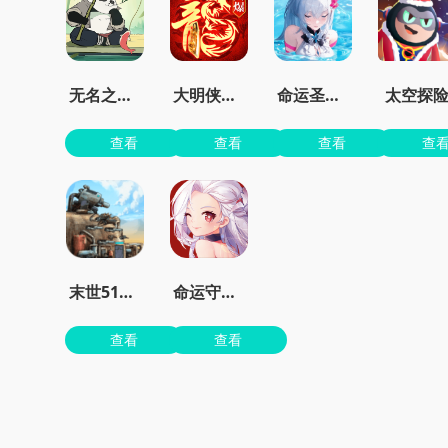
无名之辈手游官方版
大明侠客令最新安卓版
命运圣契0.1折
太空探
查看
查看
查看
查
末世51号地堡
命运守护战歌手游
查看
查看