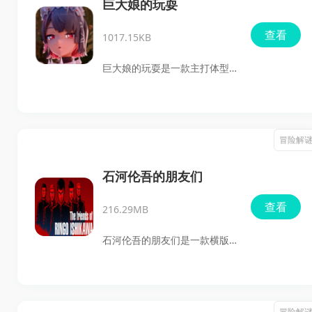
高。游戏整体难度不低，二段
巨大娘的玩耍
跳和空中移动是通关关键，适
查看
1017.15KB
合喜欢高难度挑战、像素闯关
和横版动作玩法的玩家。
巨大娘的玩耍是一款主打体型
切换+破坏体验的3D沙盒动作
游戏，它将传统冒险玩法与夸
张的巨大化设定融合在一起，
冒险解
让玩家在微观与宏观两个视角
之间自由切换。你既可以扮演
石河伦吾的朋友们
普通小人在城市中谨慎生存、
查看
216.29MB
收集资源，也能化身巨大娘横
扫一切，体验近乎碾压式的战
石河伦吾的朋友们是一款横版
斗快感。这种反差极强的玩法
像素风格的战斗游戏，现已登
构成了游戏的核心魅力，同时
陆NS平台，并在手机上轻松体
也让每一局体验都充满变化与
验。游戏内置中文，无需担心
冒险解