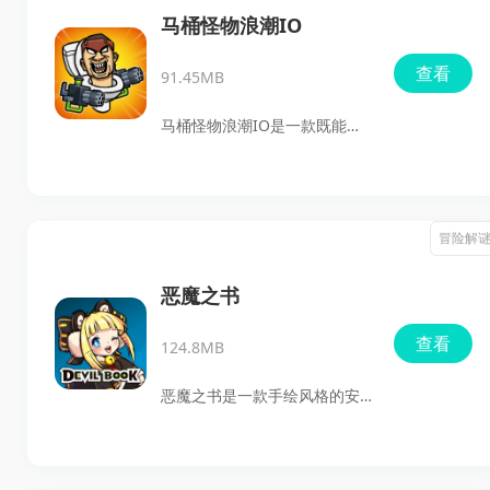
躲避陷阱、跨越障碍，击败敌
马桶怪物浪潮IO
人与BOSS，收集经验、金币和
查看
91.45MB
装备，逐步强化自己的能力。
喜欢动作闯关、黑暗风格和带
马桶怪物浪潮IO是一款既能打
一点挑战性的安卓游戏，可以
又能琢磨策略的生存动作游
关注这款作品。
戏。上手之后最直观的感受就
是节奏快、压力足，战斗里要
冒险解
一直盯着状态，稍微分神就容
易吃亏；但另一方面，它又不
恶魔之书
是纯拼操作，资源获取、建造
查看
124.8MB
和团队配合这些内容也很重
要，玩起来不会只剩下无脑刷
恶魔之书是一款手绘风格的安
怪，整体体验还是挺有层次
卓动作冒险游戏，主打三人小
的。
队作战、角色技能搭配和关卡