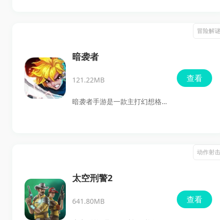
的经典三部曲，玩家可以在同
一款游戏里自由切换不同版本
冒险解
体验。游戏保留了熟悉的像素
风格和拳拳到肉的战斗节奏，
暗袭者
还能在街机模式和故事模式之
查看
121.22MB
间选择，配合不同难度、可定
制按键、蓝牙双人协作以及手
暗袭者手游是一款主打幻想格
柄支持，既适合想找回童年街
斗体验的动作游戏，玩家可以
机感觉的玩家，也适合喜欢动
在自由战斗中不断提升自己的
作闯关和复古格斗的用户下载
操作和连招能力，击败一路遇
动作射
试试。
到的敌人，探索隐藏在地牢中
的危险。游戏可选角色丰富，
太空刑警2
支持单人和多人玩法，副本挑
查看
641.80MB
战和剧情内容也比较充实，搭
配炫酷的魔法技能和强烈的打