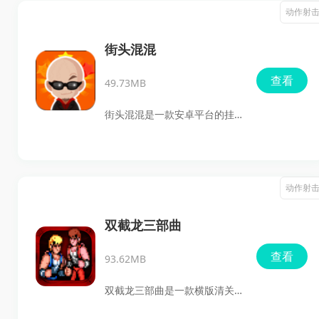
冒险，玩家可以在森林、雪
动作射
原、沙漠、火山等不同场景中
探索战斗，还能体验PVP、公会
街头混混
和多人联合对战等内容。喜欢
查看
49.73MB
动作闯关、角色养成和策略搭
配的玩家，快来下载体验吧。
街头混混是一款安卓平台的挂
机放置养成RPG，玩家扮演混
混头目一路招募小弟、推进关
卡、经营组织和区域，靠战
动作射
斗、任务、宝箱和势力战争不
断积累资源。游戏主打单手触
双截龙三部曲
摸操作、自动战斗和放置养
查看
93.62MB
成，适合喜欢轻松刷关、收集
角色、研究阵容搭配的玩家。
双截龙三部曲是一款横版清关
动作手游，整合了街机平台上