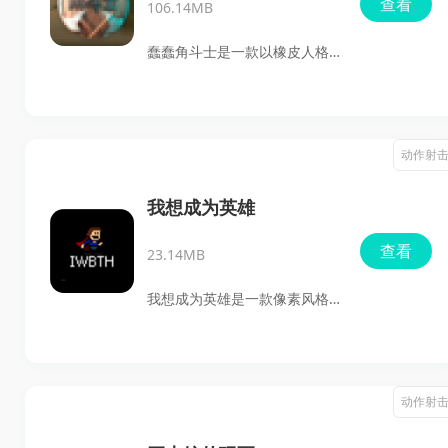
查看
106.14MB
打怪、拿装备，喜欢轻松冒
险、收集战利品和做任务的玩
蠢蠢角斗士是一款以橡皮人格
家都能上手。
斗为核心的动作对战游戏，玩
家可以拿起不同武器和对手展
开近战比拼，结合真实物理反
动作射
馈来控制打击力度、角度和出
手时机。游戏里有战役模式、
我想成为英雄
自定义模式、教学模式等内
查看
23.14MB
容，还支持多人联机，既能自
己闯关，也能和好友一起对
我想成为英雄是一款像素风格
战。
的横版动作闯关游戏，主打前
进、跳跃和武器射击等基础操
作，关卡里还塞满了各种机关
动作射
陷阱，对手速和反应要求都很