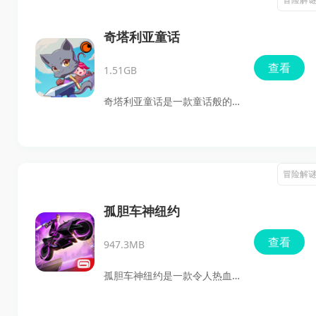
新鲜感。
语言障碍，玩家将化身为日本
高中生主角，在校园与街道中
奇塔利亚童话
进行冒险、结交朋友，完成各
查看
1.51GB
种任务。对于喜欢复古像素战
斗游戏的玩家，绝对不要错
奇塔利亚童话是一款童话般的
过。
动作冒险游戏，英文名字叫做
KitariaFables，移植于
Steam。在游戏中，玩家将化
冒险解
身一名猫猫战士，为了守护自
己所在的村庄爪子村，而踏上
孤胆车神纽约
了冒险的旅程。游戏中不仅拥
查看
947.3MB
有炫酷的战斗场景，还拥有休
闲的种植、买卖等玩法，可以
孤胆车神纽约是一款令人热血
满足每一个玩家的兴趣。并且
沸腾的开放世界动作冒险游
此游戏支持单人游戏和本地联