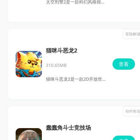
太空刑警2是一款科幻风格很浓
击反馈，整体战斗体验相当带
的太空西部冒险射击游戏，玩
感。
家可以在安卓版最新版中体验
第三人称射击、潜行暗杀和战
冒险解
术推进相结合的关卡玩法。游
戏里既有丰富的武器和装备，
猫咪斗恶龙2
也有开放式关卡、换装系统和
查看
310.65MB
多阵营对抗，适合喜欢动作射
击、策略走位和搜集探索的玩
猫咪斗恶龙2是一款2D开放世
家下载体验。
界动作RPG，主打猫狗双主角
切换、即时战斗、魔法与武器
搭配，以及本地合作玩法。游
动作射
戏把费林加德和更广阔的世界
串联起来，既能单人推进剧
蠢蠢角斗士竞技场
情，也适合和朋友一起探索、