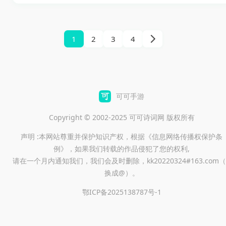
戏。玩家将在熙熙攘攘的纽约
机两种模式，让玩家能够与自
街头化身为一名孤独的车神，
己的小伙伴一同享受惊险的冒
体验无与伦比的街头竞速、犯
1
2
3
4
险与趣味的经营。
罪任务和自由探索的无尽魅
力。每一辆豪车、摩托车甚至
飞机都等待着你来驾驭，丰富
的任务体系、逼真的物理引擎
可可手游
与华丽的画面效果，确保将你
Copyright © 2002-2025 可可诗词网 版权所有
深深地吸引进这个充满刺激与
声明 :本网站尊重并保护知识产权，根据《信息网络传播权保护条
机遇的虚拟世界。
例》，如果我们转载的作品侵犯了您的权利,
请在一个月内通知我们，我们会及时删除，kk20220324#163.com（
换成@）。
鄂ICP备2025138787号-1