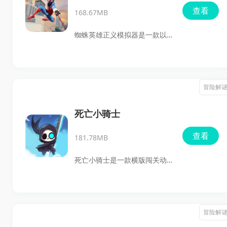
查看
168.67MB
蜘蛛英雄正义模拟器是一款以
蜘蛛侠为主题的安卓动作冒险
游戏，主打城市高空穿梭、任
务推进和战斗对决。玩家可以
冒险解
在开放世界纽约市中自由探
索，接受各种任务，利用蜘蛛
死亡小骑士
丝在建筑间快速移动，体验正
查看
181.78MB
义蜘蛛侠的战斗过程。游戏画
面偏向3D动作表现，场景和角
死亡小骑士是一款横版闯关动
色建模都比较细致，适合喜欢
作冒险游戏，主打跑跳闯关、
蜘蛛侠题材、开放世界探索和
技能战斗和角色养成。玩家将
动作冒险玩法的玩家下载体
扮演失去记忆的死神，在黑暗
冒险解
验。
阴森的关卡里一路奔跑前进，