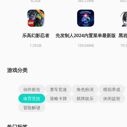
4.2GB
383.72MB
303
乐高幻影忍者
先发制人2024内置菜单最新版
黑
1.55GB
109.04MB
79.
游戏分类
动作射击
赛车竞速
角色扮演
模拟养成
体育竞技
策略卡牌
棋牌娱乐
休闲益智
冒险解谜
热门标签