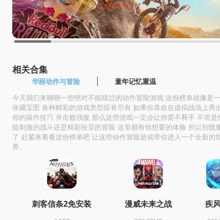
相关合集
华丽动作与冒险
童年记忆重温
今天我们来聊聊一些绝对不能错过的动作冒险游戏 这份榜单就像是
张藏宝图 各种精彩的游戏类型应有尽有 如果你喜欢在虚拟战场上秀
你的操作技巧 并击败强敌 那么这些游戏一定会让你爱不释手 不管是
险刺激的战斗还是精彩纷呈的冒险 这里都有你想要的体验 所以别犹
了 赶紧来看看这份榜单吧 让这些动作冒险游戏带你进入一个全新的
界。
刺客信条2免安装
漫威未来之战
疾