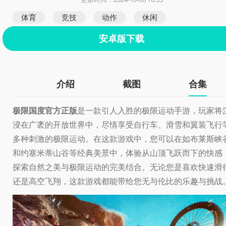
体育
竞技
动作
休闲
安卓版下载
介绍
截图
合集
极限国度官方正版
是一款引人入胜的极限运动手游，玩家将
浸在广袤的开放世界中，尽情享受自行车、滑雪和翼装飞行
多种刺激的极限运动。在这款游戏中，您可以在如布莱斯峡
和约塞米蒂山谷等经典美景中，体验从山顶飞跃而下的快感
探索自然之美与极限运动的完美结合。无论您是喜欢快速滑
还是高空飞翔，这款游戏都能带给您无与伦比的乐趣与挑战