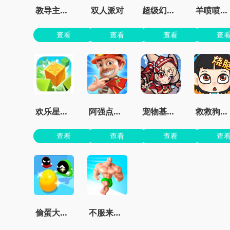
教导主任模拟器
双人派对
超级幻影猫2无限钻石
羊喷喷疯了无限金币
查看
查看
查看
查
欢乐星星碰最新版
阿强点点消官方版
宠物基地最新版本
救救狗狗蜜蜂
查看
查看
查看
查
偷蛋大作战
不服来战鸭正版