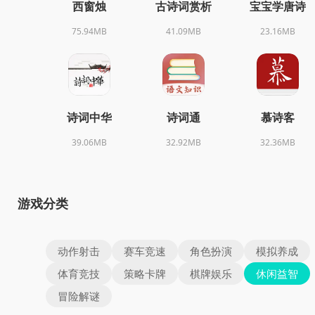
西窗烛
古诗词赏析
宝宝学唐诗
75.94MB
41.09MB
23.16MB
诗词中华
诗词通
慕诗客
39.06MB
32.92MB
32.36MB
游戏分类
动作射击
赛车竞速
角色扮演
模拟养成
体育竞技
策略卡牌
棋牌娱乐
休闲益智
冒险解谜