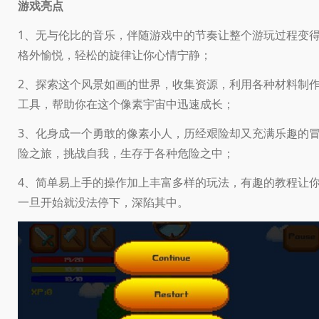
游戏亮点
1、无与伦比的音乐，伴随游戏中的节奏让整个游玩过程变
格外愉悦，轻松的旋律让你心情宁静；
2、探索这个风景如画的世界，收集资源，利用各种材料制
工具，帮助你在这个像素宇宙中迅速成长；
3、化身成一个勇敢的像素小人，历经艰险却又充满乐趣的
险之旅，挑战自我，生存于各种危险之中；
4、简单易上手的操作加上丰富多样的玩法，有趣的教程让
一旦开始就没法停下，深陷其中。