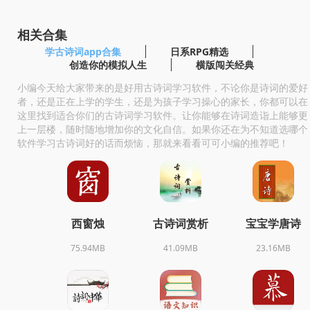
相关合集
学古诗词app合集
日系RPG精选
创造你的模拟人生
横版闯关经典
小编今天给大家带来的是好用古诗词学习软件，不论你是诗词的爱好
者，还是正在上学的学生，还是为孩子学习操心的家长，你都可以在
这里找到适合你们的古诗词学习软件。让你能够在诗词造诣上能够更
上一层楼，随时随地增加你的文化自信。如果你还在为不知道选哪个
软件学习古诗词好的话而烦恼，那就来看看可可小编的推荐吧！
西窗烛
古诗词赏析
宝宝学唐诗
75.94MB
41.09MB
23.16MB