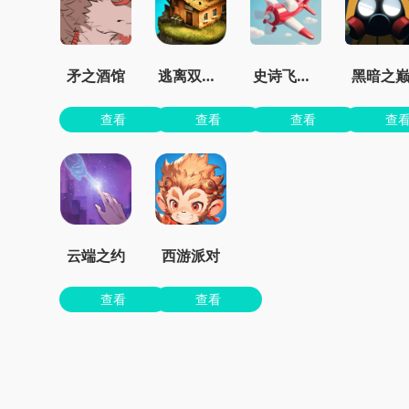
矛之酒馆
逃离双塔湾
史诗飞机进化
黑暗之
查看
查看
查看
查
云端之约
西游派对
查看
查看