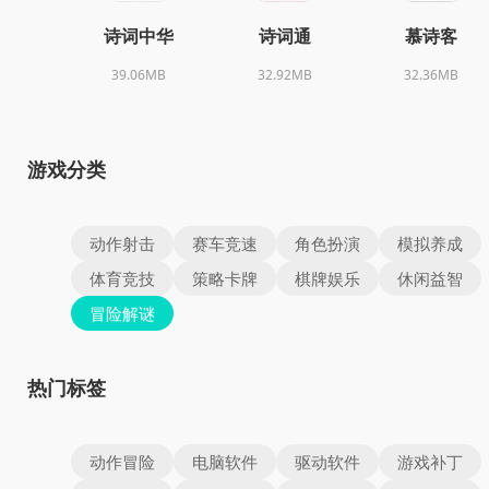
诗词中华
诗词通
慕诗客
39.06MB
32.92MB
32.36MB
游戏分类
动作射击
赛车竞速
角色扮演
模拟养成
体育竞技
策略卡牌
棋牌娱乐
休闲益智
冒险解谜
热门标签
动作冒险
电脑软件
驱动软件
游戏补丁