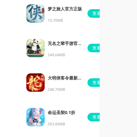
梦之旅人官方正版
查看
10.70MB
无名之辈手游官方
查看
版
249.64MB
大明侠客令最新安
查看
卓版
248.70MB
命运圣契0.1折
查看
563.84MB