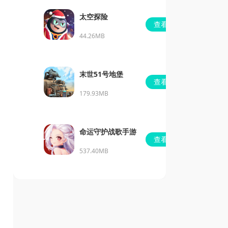
太空探险
查看
44.26MB
末世51号地堡
查看
179.93MB
命运守护战歌手游
查看
537.40MB