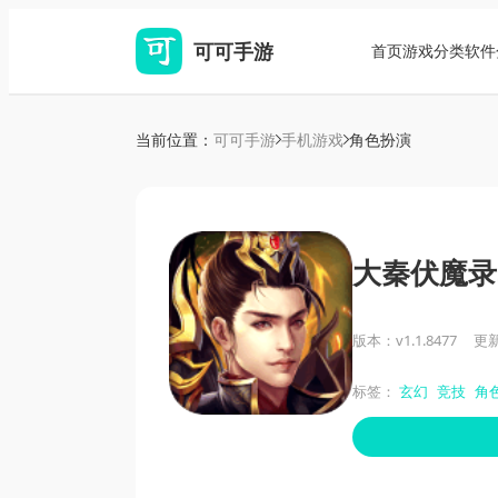
可可手游
首页
游戏分类
软件
当前位置：
可可手游
手机游戏
角色扮演
大秦伏魔录
版本：v1.1.8477
更新
标签：
玄幻
竞技
角