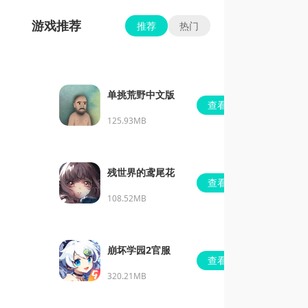
游戏推荐
推荐
热门
单挑荒野中文版
查看
125.93MB
残世界的鸢尾花
查看
108.52MB
崩坏学园2官服
查看
320.21MB