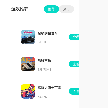
游戏推荐
推荐
热门
超级明星赛车
查看
84.51MB
漂移事故
查看
153.78MB
恶搞之家卡丁车
查看
53.47MB