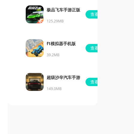
极品飞车手游正版
查看
125.29MB
f1模拟器手机版
查看
39.2MB
超级沙辛汽车手游
查看
149.0MB