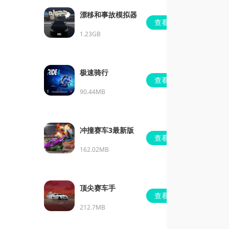
漂移和事故模拟器
查看
1.23GB
极速骑行
查看
90.44MB
冲撞赛车3最新版
查看
162.02MB
顶尖赛车手
查看
212.7MB