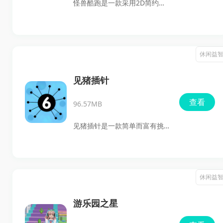
怪兽酷跑是一款采用2D简约画
风的休闲跑酷游戏，以其鲜明
的色彩和温馨的视觉感受吸引
了众多玩家。游戏操作简单，
休闲益
通过简单的点击或触摸即可控
制角色进行跳跃等动作，降低
见猪插针
了操作门槛，适合各个年龄段
查看
96.57MB
的玩家。这种设计使得游戏非
常适合在碎片时间内进行娱
见猪插针是一款简单而富有挑
乐，让玩家在忙碌的生活中找
战性的休闲益智游戏，玩家通
到一丝轻松和乐趣。
过点击屏幕发射针，目标是将
所有针都插到旋转的球上，同
休闲益
时避免针与针之间相互碰撞。
游戏操作直观，但需要玩家具
游乐园之星
备良好的时机把握和空间判断