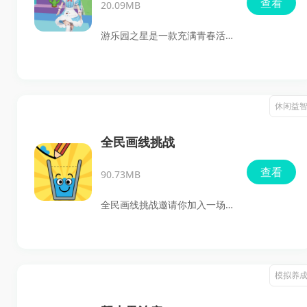
查看
20.09MB
能力。随着关卡的推进，游戏
的难度逐渐增加，考验玩家的
游乐园之星是一款充满青春活
反应速度和策略思维。
力的校园酷跑游戏，玩家将操
控一名女生在校园内奔跑，通
过旋转、跳跃等动作避开障碍
休闲益
物，争取率先抵达终点。游戏
中不仅包含了刺激的跑酷元
全民画线挑战
素，还有换装玩法和火箭喷气
查看
90.73MB
包等趣味功能，为玩家带来一
场视觉与操作的双重享受。快
全民画线挑战邀请你加入一场
来加入这场校园奔跑的狂欢，
充满乐趣和挑战的绘画冒险！
体验不一样的青春激情吧！
这是一款令人上瘾的休闲益智
游戏，它要求你通过简单地画
模拟养
线来引导水流，确保水能够顺