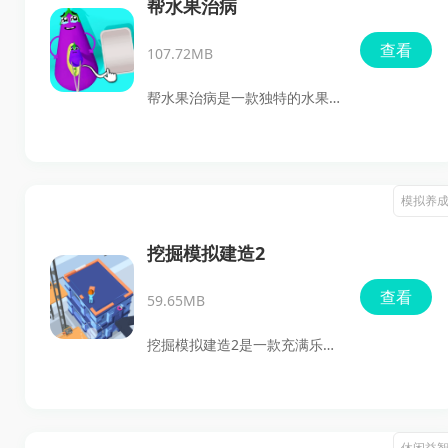
利流向水杯。随着游戏的进
帮水果治病
行，你会发现每个关卡都带来
查看
107.72MB
了新的挑战和需要解决的问
题，激发你的创造力和解决问
帮水果治病是一款独特的水果
题的能力。
沙龙手术模拟游戏，玩家将扮
演一名水果神医，为受伤的水
果们提供治疗。游戏以其可爱
模拟养
的画风和猎奇的治疗方式吸引
了众多玩家。在这个游戏中，
挖掘模拟建造2
玩家需要运用各种工具和方
查看
59.65MB
法，对水果病人进行细致的诊
治，帮助它们恢复健康。无论
挖掘模拟建造2是一款充满乐趣
是喜欢模拟游戏的玩家，还是
和挑战的经营类游戏，玩家将
寻找新颖游戏体验的用户，帮
从安装砖块开始，逐步扩建自
水果治病都能带来无限的乐趣
己的旅店，最终打造出一个高
休闲益