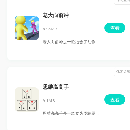
和挑战。
耸入云的高层建筑。游戏中，
玩家需要合理安排和管理资
老大向前冲
源，包括购买土地、招募员
查看
82.6MB
工、设计旅店等，不断提升建
筑技能和管理能力，以吸引更
老大向前冲是一款结合了动作
多客人并赚取金币。无论是经
与休闲元素的战斗游戏，玩家
营类游戏的老手还是新手，都
将在游戏中与巨型怪物展开激
能在挖掘模拟建造2中找到属于
烈的决斗。游戏以其独特的竞
休闲益
自己的快乐和成就感。
技场设计和刺激的跑道挑战吸
引了众多玩家。玩家需要跳上
思维高高手
船，穿越各种障碍，通过合并
查看
9.1MB
斑点来增强自己的实力，最终
在致命的竞技场中与巨型怪物
思维高高手是一款专为逻辑思
一决高下。这款游戏不仅考验
维爱好者设计的游戏，通过挑
玩家的反应速度，更是一场策