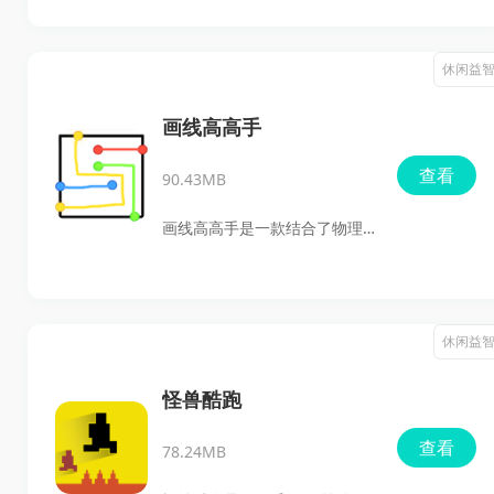
力，让大脑更加灵活。
折的柏油街道上与凶猛的对手
竞争，成为第一个冲过终点的
休闲益
人。游戏提供了滑板、自行
车、滑雪板和踏板车等多种车
画线高高手
辆选择，每种车辆都具有独特
查看
90.43MB
的动力和速度。流畅的控制和
令人惊叹的图形，为玩家带来
画线高高手是一款结合了物理
惊心动魄的体验。在每个级别
解谜和创意画线的游戏，它为
比赛中收集金币和钻石，升级
玩家带来了全新的挑战体验。
角色或购买新的车辆、皮肤和
在这个游戏中，玩家需要通过
休闲益
配件，掌握速降赛车的艺术，
画线来连接不同的目标点，帮
证明你的技能，超越对手，解
助游戏角色安全地通过各种难
怪兽酷跑
锁新的关卡。
关。这款游戏不仅是对玩家逻
查看
78.24MB
辑思维和空间想象能力的锻
炼，还充满了乐趣和挑战。