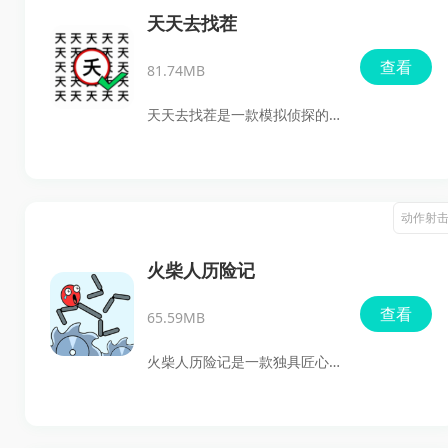
甚至装饰美女明星时尚杂志大
天天去找茬
片！游戏提供了丰富的服装和
查看
81.74MB
配饰选择，让玩家能够打造出
独一无二的时尚造型，体验成
天天去找茬是一款模拟侦探的
为时尚达人的乐趣。
小游戏，玩家需要运用给定的
道具，在人身上或物品中找到
隐藏的物品，才能成功通关。
动作射
这款游戏极大地考验玩家的观
察力，每一关都充满了挑战和
火柴人历险记
乐趣，让玩家在寻找茬点的过
查看
65.59MB
程中体验侦探的刺激与成就
感。
火柴人历险记是一款独具匠心
的解密闯关类手机游戏，玩家
将扮演一名巧手的解谜者，通