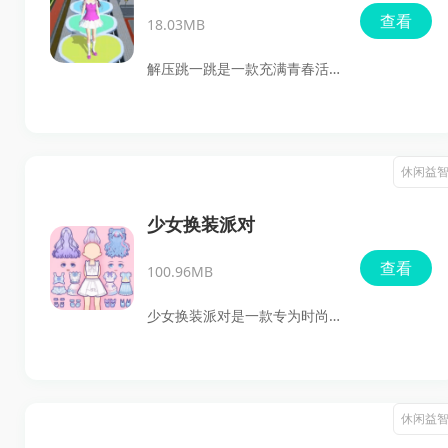
查看
18.03MB
解压跳一跳是一款充满青春活
力的校园酷跑游戏，玩家将操
控一名女生在校园内奔跑，通
过旋转、跳跃等动作避开障碍
休闲益
物，争取率先抵达终点。游戏
中不仅包含了刺激的跑酷元
少女换装派对
素，还有换装玩法和火箭喷气
查看
100.96MB
包等趣味功能，为玩家带来一
场视觉与操作的双重享受。快
少女换装派对是一款专为时尚
来加入这场校园奔跑的狂欢，
爱好者设计的换装游戏，玩家
体验不一样的青春激情吧！
可以在这里尽情装扮个性甜心
少女，拥有限定新款服装套
休闲益
装，收藏稀有可爱萌宠玩偶，