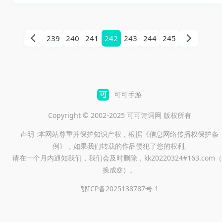
战一系列谜题来锻炼和展示你
略与勇气的较量。
的推理能力。在这个游戏中，
玩家需要利用数字和图案线
239
240
241
242
243
244
245
索，运用逻辑推理解开各种谜
团，找到正确的解答并最终获
得胜利。每一个成功解决的谜
题不仅是对你智慧的认可，也
可可手游
带来了难以言喻的成就感。随
Copyright © 2002-2025 可可诗词网 版权所有
着关卡的逐步解锁，你将发现
声明 :本网站尊重并保护知识产权，根据《信息网络传播权保护条
更多刺激的谜题，让你在享受
例》，如果我们转载的作品侵犯了您的权利,
解谜乐趣的同时，也能不断提
请在一个月内通知我们，我们会及时删除，kk20220324#163.com（
升自己的逻辑思维水平。
换成@）。
鄂ICP备2025138787号-1