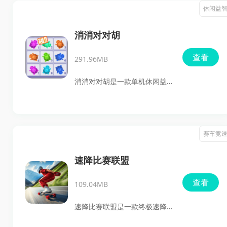
过拖拽火柴人，利用场景中的
休闲益
各种物体，巧妙地拆分火柴
人，完成一系列充满挑战的关
消消对对胡
卡。在这个由线条和色块构成
查看
291.96MB
的简约世界里，火柴人发现自
己被困在了一个充满谜题的环
消消对对胡是一款单机休闲益
境中，为了逃出生天，他必须
智游戏，玩家通过翻卡片配对
利用自己的机智，与各种奇特
迷你小乌龟来锻炼记忆力和反
的物体和机关进行互动。
应速度。这款游戏不仅轻松有
赛车竞
趣，而且充满了可爱元素，让
玩家在愉快的游戏时光中享受
速降比赛联盟
挑战和乐趣。玩家需要在短时
查看
109.04MB
间内记住卡片的位置和图案，
以便快速找到配对。长期游玩
速降比赛联盟是一款终极速降
可以显著提升玩家的记忆能
赛车游戏，玩家可以在蜿蜒曲