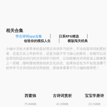
相关合集
学古诗词app合集
日系RPG精选
创造你的模拟人生
横版闯关经典
小编今天给大家带来的是好用古诗词学习软件，不论你是诗词的爱好
者，还是正在上学的学生，还是为孩子学习操心的家长，你都可以在
这里找到适合你们的古诗词学习软件。让你能够在诗词造诣上能够更
上一层楼，随时随地增加你的文化自信。如果你还在为不知道选哪个
软件学习古诗词好的话而烦恼，那就来看看可可小编的推荐吧！
西窗烛
古诗词赏析
宝宝学唐诗
75.94MB
41.09MB
23.16MB