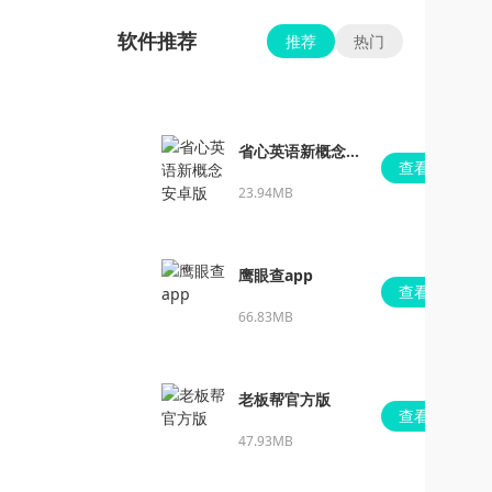
软件推荐
推荐
热门
省心英语新概念安
查看
卓版
23.94MB
鹰眼查app
查看
66.83MB
老板帮官方版
查看
47.93MB