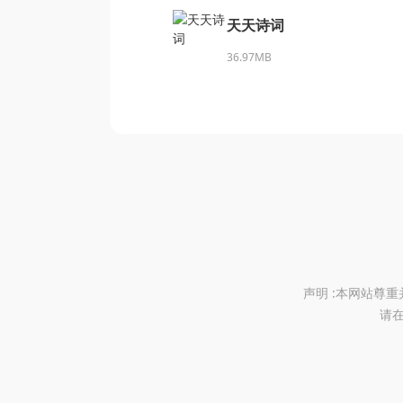
天天诗词
36.97MB
声明 :本网站尊
请在