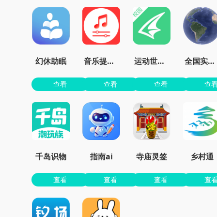
幻休助眠
音乐提取精灵app最新版
运动世界校园官方
全国实况摄像头
查看
查看
查看
查
千岛识物
指南ai
寺庙灵签
乡村通
查看
查看
查看
查