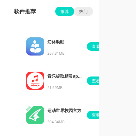
软件推荐
推荐
热门
幻休助眠
查看
267.81MB
音乐提取精灵app
查看
最新版
21.69MB
运动世界校园官方
查看
304.34MB