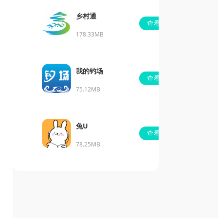
乡村通
查看
178.33MB
我的钓场
查看
75.12MB
兔U
查看
78.25MB