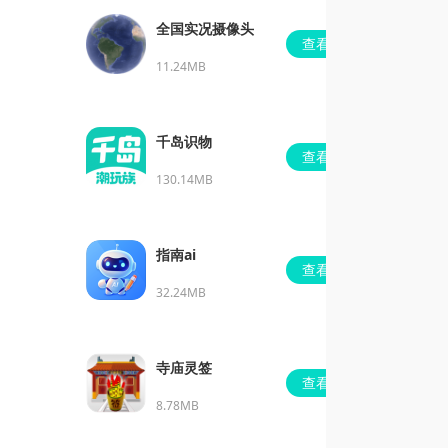
全国实况摄像头
查看
11.24MB
千岛识物
查看
130.14MB
指南ai
查看
32.24MB
寺庙灵签
查看
8.78MB