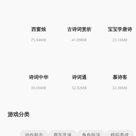
西窗烛
古诗词赏析
宝宝学唐诗
75.94MB
41.09MB
23.16MB
诗词中华
诗词通
慕诗客
39.06MB
32.92MB
32.36MB
游戏分类
动作射击
赛车竞速
角色扮演
模拟养成