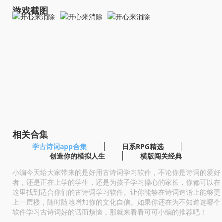
游戏截图
相关合集
学古诗词app合集
日系RPG精选
创造你的模拟人生
横版闯关经典
小编今天给大家带来的是好用古诗词学习软件，不论你是诗词的爱好
者，还是正在上学的学生，还是为孩子学习操心的家长，你都可以在
这里找到适合你们的古诗词学习软件。让你能够在诗词造诣上能够更
上一层楼，随时随地增加你的文化自信。如果你还在为不知道选哪个
软件学习古诗词好的话而烦恼，那就来看看可可小编的推荐吧！