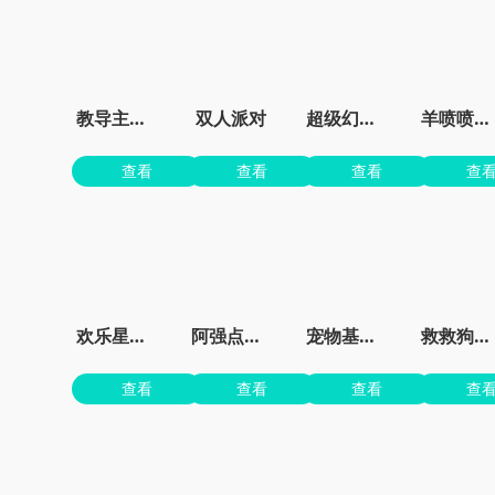
教导主任模拟器
双人派对
超级幻影猫2无限钻石
羊喷喷疯了无限金币
查看
查看
查看
查
欢乐星星碰最新版
阿强点点消官方版
宠物基地最新版本
救救狗狗蜜蜂
查看
查看
查看
查