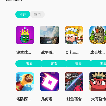
推荐
热门
波兰球之征服世界无限金币版
战争游戏红龙手机版
Q卡三国官方正版
成长城堡最新版
查看
查看
查看
查
塔防西游记
几何塔防内置菜单版
鱿鱼宿舍
大哥饶