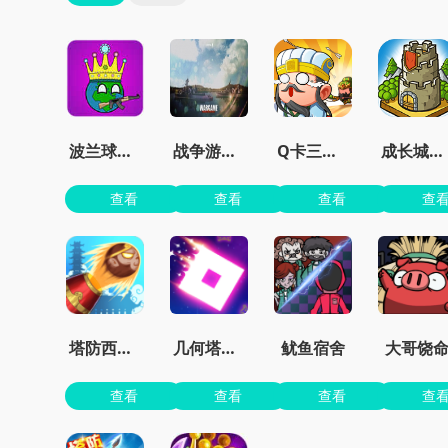
波兰球之征服世界无限金币版
战争游戏红龙手机版
Q卡三国官方正版
成长城堡最新版
查看
查看
查看
查
塔防西游记
几何塔防内置菜单版
鱿鱼宿舍
大哥饶
查看
查看
查看
查