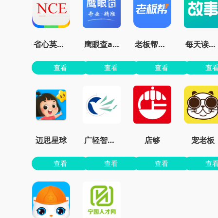
省心英语新概念安卓版
鹰眼查app
老板帮官方版
每天读点故事
查看
查看
查看
查
迈思星球
广轻智慧3.0
店够
宠老板
查看
查看
查看
查