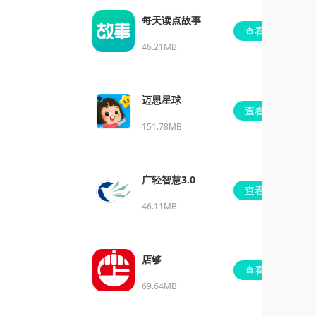
每天读点故事
查看
46.21MB
迈思星球
查看
151.78MB
广轻智慧3.0
查看
46.11MB
店够
查看
69.64MB