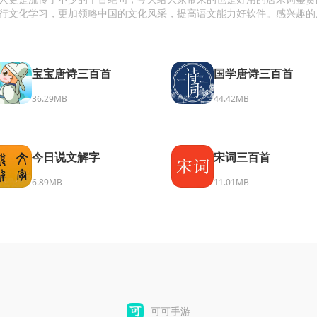
行文化学习，更加领略中国的文化风采，提高语文能力好软件。感兴趣的
宝宝唐诗三百首
国学唐诗三百首
36.29MB
44.42MB
今日说文解字
宋词三百首
6.89MB
11.01MB
可可手游