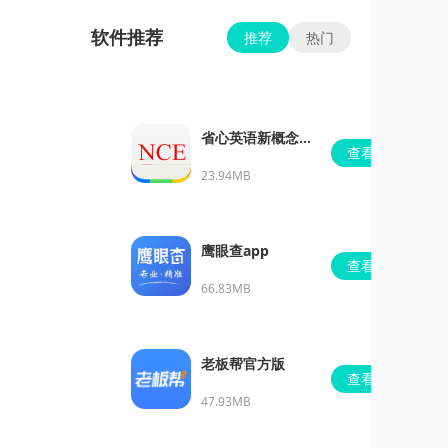
软件推荐
推荐
热门
省心英语新概念安
查看
卓版
23.94MB
鹰眼查app
查看
66.83MB
老板帮官方版
查看
47.93MB