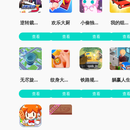
逆转裁判3汉化版虫虫助手
欢乐大厨
小偷独角兽免费
我的组装车
查看
查看
查看
查
无尽旋转模拟器
纹身大师墨水颜色
铁路规划新星
躺赢人
查看
查看
查看
查