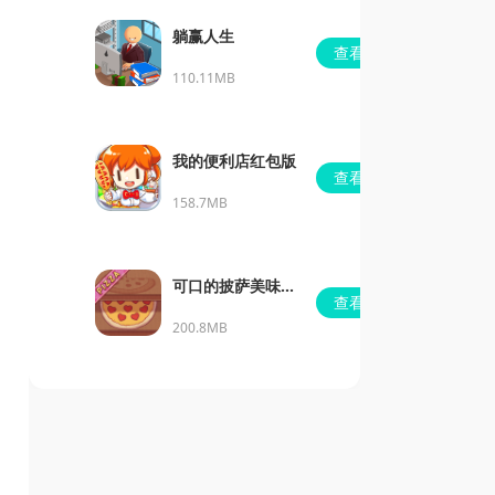
躺赢人生
查看
110.11MB
我的便利店红包版
查看
158.7MB
可口的披萨美味的
查看
披萨无限金币无限
200.8MB
钻石版