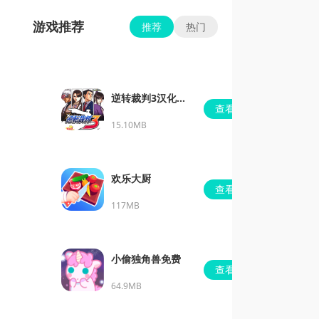
游戏推荐
推荐
热门
逆转裁判3汉化版
查看
虫虫助手
15.10MB
欢乐大厨
查看
117MB
小偷独角兽免费
查看
64.9MB