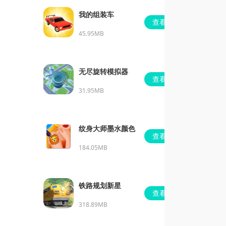
我的组装车
查看
45.95MB
无尽旋转模拟器
查看
31.95MB
纹身大师墨水颜色
查看
184.05MB
铁路规划新星
查看
318.89MB