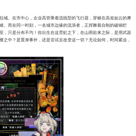
拉城。在市中心，企业高管乘着流线型的飞行器，穿梭在高耸如云的摩
睹。而在同一时刻，一名城市边缘的流浪者，正挥舞着自制的破铜烂
至，只是分布不均！你出生在这霓虹之下，在山雨欲来之际，是用武器
楼之中？是置身事外，还是尝试去改变这一切？无论如何，时间紧迫，