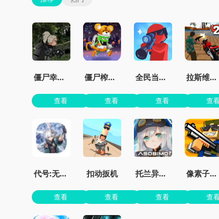
僵尸幸存者之城
僵尸榨汁机免费版
全民当枪神
拉斯维加斯无限金币钻石版下载
查看
查看
查看
查
代号:无限大
扣动扳机
托兰异世录
像素子弹无限金币版免广告
查看
查看
查看
查