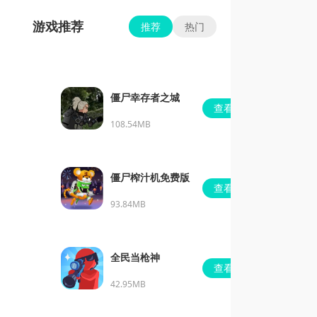
游戏推荐
推荐
热门
僵尸幸存者之城
查看
108.54MB
僵尸榨汁机免费版
查看
93.84MB
全民当枪神
查看
42.95MB