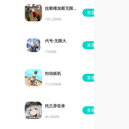
拉斯维加斯无限金
查看
币钻石版下载
105.28MB
代号:无限大
查看
150MB
扣动扳机
查看
112.99MB
托兰异世录
查看
46.38MB