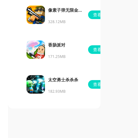
像素子弹无限金币
查看
版免广告
328.12MB
香肠派对
查看
171.25MB
太空勇士杀杀杀
查看
182.93MB