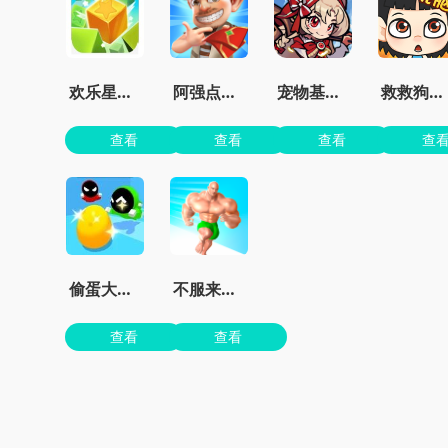
欢乐星星碰最新版
阿强点点消官方版
宠物基地最新版本
救救狗狗蜜蜂
查看
查看
查看
查
偷蛋大作战
不服来战鸭正版
查看
查看