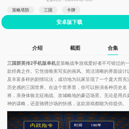
策略塔防
三国
卡牌
安卓版下载
介绍
截图
合集
三国群英传2手机版单机
是策略战争游戏爱好者不可错过的
款经典之作。它凭借唯美写实的画风、简洁清晰的界面设计
及丰富多样的剧情玩法，成功地为玩家呈现了一个庞大而充
历史感的三国世界。在这个世界里，你可以扮演各种历史名
将，亲身体验北征南战、攻城略地的豪迈场景。无论是用兵
神的谋略，还是驰骋沙场的快感，这款游戏都能为你提供。