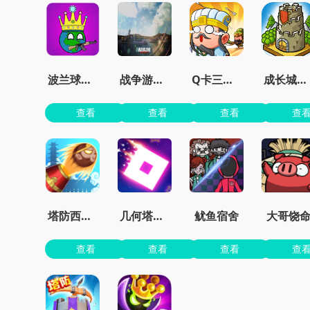
波兰球之征服世界无限金币版
战争游戏红龙手机版
Q卡三国官方正版
成长城堡最新版
查看
查看
查看
查
塔防西游记
几何塔防内置菜单版
鱿鱼宿舍
大哥饶
查看
查看
查看
查