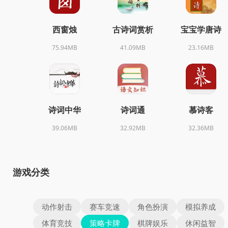
西窗烛
古诗词赏析
宝宝学唐诗
75.94MB
41.09MB
23.16MB
诗词中华
诗词通
慕诗客
39.06MB
32.92MB
32.36MB
游戏分类
动作射击
赛车竞速
角色扮演
模拟养成
体育竞技
策略卡牌
棋牌娱乐
休闲益智