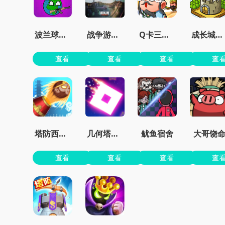
波兰球之征服世界无限金币版
战争游戏红龙手机版
Q卡三国官方正版
成长城堡最新版
查看
查看
查看
查
塔防西游记
几何塔防内置菜单版
鱿鱼宿舍
大哥饶
查看
查看
查看
查