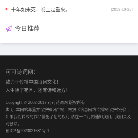
十年如未死，卷土定重来。
[2018-10-25]
今日推荐
可可诗词网：
致力于传播中国诗词文化！
人生除了苟且，还有诗和远方！
Copyright © 2002-2017 可可诗词网 版权所有
声明 :本网站尊重并保护知识产权，根据《信息网络传播权保护条例》，
如果我们转载的作品侵犯了您的权利,请在一个月内通知我们，我们会及
时删除。
鄂ICP备2023021681号-1