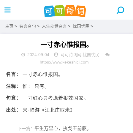
主页
>
名言名句
>
人生处世名言
>
忧国忧民
>
一寸赤心惟报国。
2024-09-04
可可诗词网
-
忧国忧民
https://www.kekeshici.com
名言：
一寸赤心惟报国。
注释：
惟： 只有。
句意：
一寸红心只考虑着报效国家。
出处：
宋·陆游《江北庄取米》
平生万里心，执戈王前驱。
下一篇：