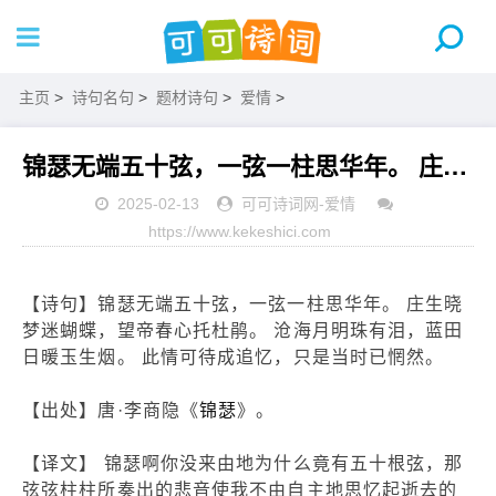
主页
>
诗句名句
>
题材诗句
>
爱情
>
锦瑟无端五十弦，一弦一柱思华年。 庄生晓梦迷蝴蝶，望帝春心托杜鹃。 沧海月明珠有泪，蓝田日暖玉生烟。 此情可待成追忆，只是当时已惘然。
2025-02-13
可可诗词网
-
爱情
https://www.kekeshici.com
【诗句】锦瑟无端五十弦，一弦一柱思华年。 庄生晓
梦迷蝴蝶，望帝春心托杜鹃。 沧海月明珠有泪，蓝田
日暖玉生烟。 此情可待成追忆，只是当时已惘然。
【出处】唐·李商隐《
锦瑟
》。
【译文】 锦瑟啊你没来由地为什么竟有五十根弦，那
弦弦柱柱所奏出的悲音使我不由自主地思忆起逝去的