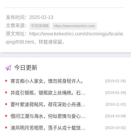
发布时间：2025-02-13
文章来源：
可可诗词网
https://www.kekeshici.com
原文地址：https://www.kekeshici.com/shicimingju/ticai/ai
qing/938.html，转载请保留。
今日更新
寄言痴小人家女，慎勿将身轻许人。
[2019-01-26]
井底引银瓶，银瓶欲上丝绳绝。石上磨玉簪，玉簪欲成中
[2019-01-26]
菱叶萦波荷飐风，荷花深处小舟通。逢郎欲语低头笑，碧
[2018-11-02]
借问江潮与海水，何似君情与妾心？相恨不如潮有信，相
[2018-10-09]
清风明月苦相思，荡子从戎十载馀。征人去日殷勤嘱，归
[2018-10-02]