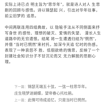
实际上诗已点 明主旨为“思华年”，就是诗人对人 生悲
剧的回顾与感悟。诗以锦瑟起 兴，引出对华年往事，
前尘旧梦的 追思。
中间两联连用四组典故，以 隐喻手法从不同侧面来抒
写身世 的感怆、理想的破灭、爱情的失望、 漫长人生
道路中的无穷遗恨。结尾 将一生遭遇归结为“惘然”，
并借 “当时已惘然”来衬托，加深今天追 忆时的伤感。
表现了一种哀怨不 胜、低徊欲绝的情思，反映了一个
封建社会知识分子不甘沉沦而又 无力解脱的悲剧心
理。
锦瑟无端五十弦，一弦一柱思华年。
下一篇：
庄生晓梦迷蝴蝶，望帝春心托杜鹃。
此情可待成追忆，只是当时已惘然。
上一篇：