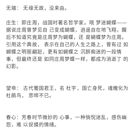
无端： 无缘无故，没来由。
庄生：即庄周，战国时著名哲学家。晓 梦迷蝴蝶——
据说庄周曾梦见自 己变成蝴蝶，逍遥自在地飞翔，醒
后不知道究竟是庄周梦为蝴蝶，还 是蝴蝶梦为庄周。
引用这个典故， 表示在自己的人生之路上，曾有过 如
蝴蝶之明丽翩跹，更有如蝴蝶之 沉醉痴迷的一段情
事，但最终还是 如同庄周梦蝶一样，都成为消逝了 的
幻影。
望帝： 古代蜀国君王，名 杜宇，国亡身死，魂魄化为
杜鹃鸟， 悲啼不已。
春心：芳春时节微妙的 心事，一种惝怳迷乱，感伤幽
怨，难 以捉摸的情绪。