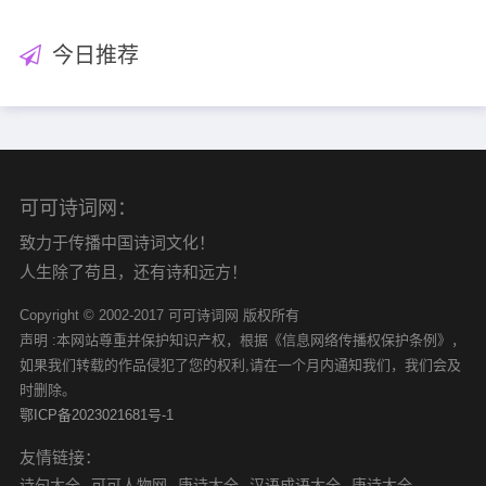
今日推荐
可可诗词网：
致力于传播中国诗词文化！
人生除了苟且，还有诗和远方！
Copyright © 2002-2017 可可诗词网 版权所有
声明 :本网站尊重并保护知识产权，根据《信息网络传播权保护条例》，
如果我们转载的作品侵犯了您的权利,请在一个月内通知我们，我们会及
时删除。
鄂ICP备2023021681号-1
友情链接：
诗句大全
可可人物网
唐诗大全
汉语成语大全
唐诗大全