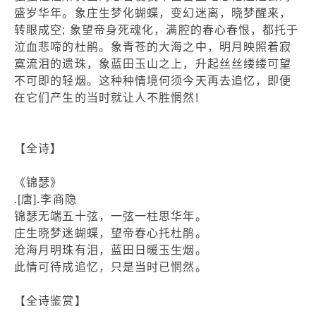
盛岁华年。象庄生梦化蝴蝶，变幻迷离，晓梦醒来，
转眼成空; 象望帝身死魂化，满腔的春心春恨，都托于
泣血悲啼的杜鹃。象青苍的大海之中，明月映照着寂
寞流泪的遗珠，象蓝田玉山之上，升起丝丝缕缕可望
不可即的轻烟。这种种情境何须今天再去追忆，即便
在它们产生的当时就让人不胜惘然!
【全诗】
《锦瑟》
.[唐].李商隐
锦瑟无端五十弦，一弦一柱思华年。
庄生晓梦迷蝴蝶，望帝春心托杜鹃。
沧海月明珠有泪，蓝田日暖玉生烟。
此情可待成追忆，只是当时已惘然。
【全诗鉴赏】