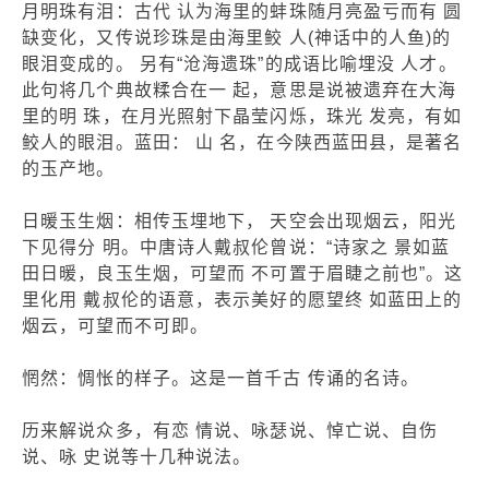
月明珠有泪：古代 认为海里的蚌珠随月亮盈亏而有 圆
缺变化，又传说珍珠是由海里鲛 人(神话中的人鱼)的
眼泪变成的。 另有“沧海遗珠”的成语比喻埋没 人才。
此句将几个典故糅合在一 起，意思是说被遗弃在大海
里的明 珠，在月光照射下晶莹闪烁，珠光 发亮，有如
鲛人的眼泪。蓝田： 山 名，在今陕西蓝田县，是著名
的玉产地。
日暖玉生烟：相传玉埋地下， 天空会出现烟云，阳光
下见得分 明。中唐诗人戴叔伦曾说：“诗家之 景如蓝
田日暖，良玉生烟，可望而 不可置于眉睫之前也”。这
里化用 戴叔伦的语意，表示美好的愿望终 如蓝田上的
烟云，可望而不可即。
惘然：惆怅的样子。这是一首千古 传诵的名诗。
历来解说众多，有恋 情说、咏瑟说、悼亡说、自伤
说、咏 史说等十几种说法。