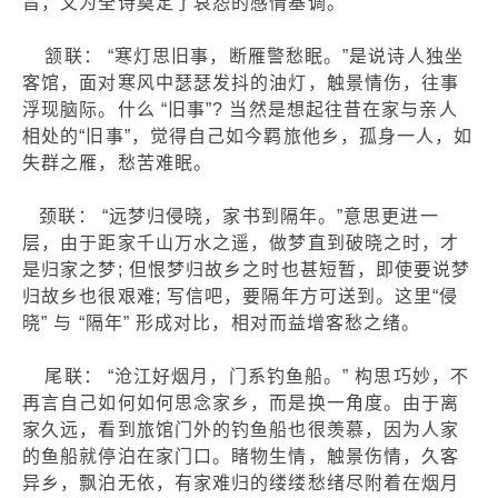
旨，又为全诗奠定了哀怨的感情基调。
颔联： “寒灯思旧事，断雁警愁眠。”是说诗人独坐
客馆，面对寒风中瑟瑟发抖的油灯，触景情伤，往事
浮现脑际。什么 “旧事”? 当然是想起往昔在家与亲人
相处的“旧事”，觉得自己如今羁旅他乡，孤身一人，如
失群之雁，愁苦难眠。
颈联： “远梦归侵晓，家书到隔年。”意思更进一
层，由于距家千山万水之遥，做梦直到破晓之时，才
是归家之梦; 但恨梦归故乡之时也甚短暂，即使要说梦
归故乡也很艰难; 写信吧，要隔年方可送到。这里“侵
晓” 与 “隔年” 形成对比，相对而益增客愁之绪。
尾联： “沧江好烟月，门系钓鱼船。” 构思巧妙，不
再言自己如何如何思念家乡，而是换一角度。由于离
家久远，看到旅馆门外的钓鱼船也很羡慕，因为人家
的鱼船就停泊在家门口。睹物生情，触景伤情，久客
异乡，飘泊无依，有家难归的缕缕愁绪尽附着在烟月