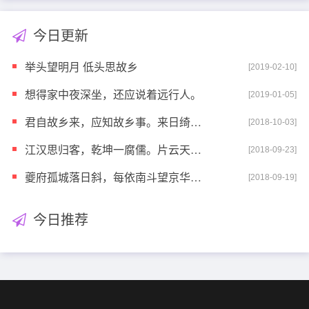
今日更新
举头望明月 低头思故乡
[2019-02-10]
想得家中夜深坐，还应说着远行人。
[2019-01-05]
君自故乡来，应知故乡事。来日绮窗前，寒梅着花未?
[2018-10-03]
江汉思归客，乾坤一腐儒。片云天共远，永夜月同孤。
[2018-09-23]
夔府孤城落日斜，每依南斗望京华。听猿实下三声泪，奉
[2018-09-19]
今日推荐