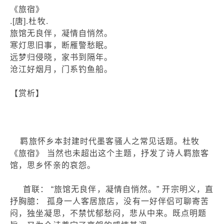
《旅宿》
.[唐].杜牧.
旅馆无良伴，凝情自悄然。
寒灯思旧事，断雁警愁眠。
远梦归侵晓，家书到隔年。
沧江好烟月，门系钓鱼船。
【赏析】
羁旅怀乡本封建时代墨客骚人之常见话题。杜牧
《旅宿》 当然也未超出这个主题，抒发了诗人羁旅客
馆，思乡怀亲的哀怨。
首联： “旅馆无良伴，凝情自悄然。” 开宗明义，直
抒胸臆： 孤身一人客居旅店，没有一好伴侣可聊寄苦
闷，独坐凝思，不禁忧郁愁闷，悲从中来。既点明题