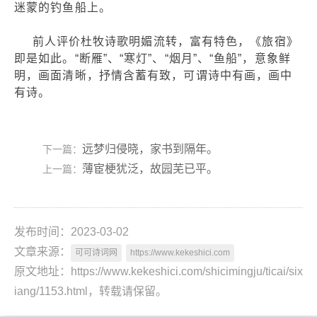
迷蒙的钓鱼船上。
前人评价杜牧诗歌明媚流转，富有特色，《旅宿》
即是如此。“断雁”、“寒灯”、“烟月”、“鱼船”，意象鲜
明，画面清晰，抒情含蓄有致，可谓诗中有画，画中
有诗。
远梦归侵晓，家书到隔年。
下一篇：
薄宦梗犹泛，故园芜已平。
上一篇：
发布时间：2023-03-02
文章来源：
可可诗词网
https://www.kekeshici.com
原文地址：https://www.kekeshici.com/shicimingju/ticai/six
iang/1153.html，转载请保留。