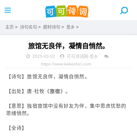
主页
>
诗句名句
>
题材诗句
>
思乡
>
旅馆无良伴，凝情自悄然。
2023-03-02
可可诗词网
-
思乡
https://www.kekeshici.com
【诗句】旅馆无良伴，凝情自悄然。
【出处】唐·杜牧《
旅宿
》。
【意思】独宿旅馆中没有好友为伴，集中思虑忧愁的
思绪悄然。
【全诗】