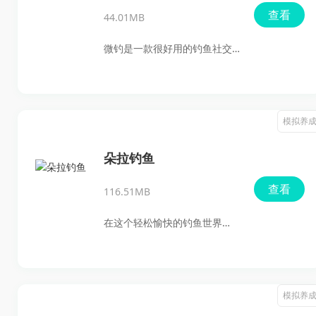
查看
44.01MB
微钓是一款很好用的钓鱼社交
服务手机软件。它把钓场预
约、垂钓排位、钓友交流这些
常用需求放到了一起，平时不
模拟养
管是想找钓点、看鱼讯，还是
参加黑坑活动、钓鱼比赛，用
朵拉钓鱼
起来都比较顺手。
查看
116.51MB
在这个轻松愉快的钓鱼世界
中，朵拉钓鱼带来了无与伦比
的冒险体验。想象一下，置身
于水彩图案丰富的区域，和好
模拟养
友们一起尽情捕捉各种奇妙的