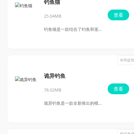
的钓鱼场景，享受日出日落的
钓鱼猫
迷人时光。通过简单的操作，
查看
25.04MB
玩家可以捕捉到不同种类的
鱼，从小鱼到鲸鱼，游戏让你
钓鱼猫是一款结合了钓鱼和宠
感受到大自然的魅力与宁静，
物养成元素的休闲模拟游戏。
适合所有年龄段的玩家，带来
你扮演一名钓鱼爱好者，与可
无尽的放松与乐趣。
爱的猫咪伙伴一起探索不同的
休闲益
钓鱼点，捕捉各种独特的鱼。
游戏气氛轻松愉快，操作简
诡异钓鱼
单，适合各个年龄段的玩家。
查看
76.02MB
在这个充满乐趣的游戏中，你
将体验到钓鱼的乐趣，同时还
诡异钓鱼是一款全新推出的模
能享受到与猫咪互动的温馨时
拟钓鱼手游，以其独特的诡异
光。无论是独自享受宁静的钓
鱼种和神秘的海域为背景，带
鱼时光，还是与好友一起分享
来前所未有的钓鱼体验。玩家
模拟养