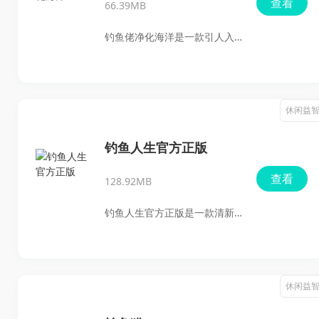
查看
66.39MB
从而获得心灵上的慰藉。无论
是初学者还是资深钓鱼爱好
钓鱼佬净化海洋是一款引人入
者，都能在这款游戏中找到属
胜的休闲模拟类游戏，玩家将
于自己的乐趣和挑战。
扮演一名在危机四伏的大海中
挣扎求生的幸存者。你需要操
休闲益
控一艘小船，通过完成各种游
戏活动来获取必要的物资，确
钓鱼人生官方正版
保船只的正常运行，并抵御来
查看
128.92MB
自海洋的各种威胁。掌握丰富
的防御技能和打造更多武器是
钓鱼人生官方正版是一款清新
保护自己的关键，同时你还需
简约的休闲钓鱼游戏，旨在为
要不断探索，寻求救援的机
玩家提供宁静而美丽的钓鱼体
会。
验。游戏中，玩家将掌握自己
休闲益
的小船和钓竿，驶向各种美丽