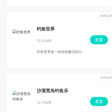
的游戏体验，尽情享受钓鱼的
两大元素。你将扮演一名初入
乐趣吧！
修仙界的修士，通过钓鱼来积
休闲益
累修为，探索神秘的修仙世
界。在这个过程中，你会遇到
钓鱼世界
各种奇遇和挑战，不断提升自
查看
55.82MB
己的实力，最终成为一代修仙
大能。游戏的水墨画风和丰富
钓鱼世界是一款轻松解压的3D
的故事情节将让你沉浸在这个
钓鱼游戏，带你进入各大著名
奇幻的世界中，体验到前所未
渔场，享受逼真的钓鱼乐趣。
有的修仙乐趣。
无论是清晨的湖泊，还是阳光
休闲益
洒满的海岛，这款游戏都通过
高清3D建模还原了丰富多样的
沙漠荒岛钓鱼乐
钓鱼场景。同时，玩家可以解
查看
52.76MB
锁稀有鱼种，并在社交互动和
竞技模式中，与好友比拼谁