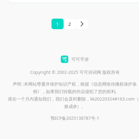
引擎和精美的海洋场景设计，
备。
为玩家呈现了一个真实而生动
的海洋世界。在游戏中，玩家
1
2
可以探索各种神秘的海域，体
验真实的钓鱼过程，并与多种
海洋生物互动，揭开深海的秘
密，享受奇妙的冒险之旅。
可可手游
Copyright © 2002-2025 可可诗词网 版权所有
声明 :本网站尊重并保护知识产权，根据《信息网络传播权保护条
例》，如果我们转载的作品侵犯了您的权利,
请在一个月内通知我们，我们会及时删除，kk20220324#163.com（
换成@）。
鄂ICP备2025138787号-1