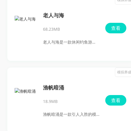
快乐，这款游戏都能带给你无
在游戏中不仅可以享受钓鱼的
尽的欢乐。
乐趣，还能通过探索和解锁发
老人与海
现各种神秘道具与传说中的奇
查看
68.23MB
特鱼类。游戏中不同难度的鱼
类挑战性十足，令人欲罢不
老人与海是一款休闲钓鱼游
能。同时，通过不断的钓鱼，
戏，玩家将扮演老人圣地亚哥
玩家可以提升技能，探索更深
乘船垂钓，面对天气变化、海
的海域，揭开这片迷雾海域背
洋生物等挑战，解锁渔具、升
模拟养
后的谜团。赶快来下载体验
级装备，体验真实的钓鱼乐
吧！
趣。游戏改编自同名文学作
渔帆暗涌
品，玩法轻松有趣。除了鱼之
查看
18.9MB
外，海里还有宝箱和珍珠等宝
藏等待你去发现。获取宝箱和
渔帆暗涌是一款引人入胜的模
珍珠可以得到金币，这些金币
拟钓鱼游戏，通过先进的物理
可以用来购买道具或升级装