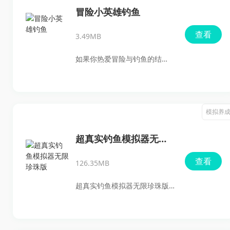
水生生物，瞬间感受到那份刺
冒险小英雄钓鱼
激与欢乐。随着游戏的深入，
查看
3.49MB
你不仅能获得重要的资源，还
可以解锁新颖的鱼类，收集各
如果你热爱冒险与钓鱼的结
种各样的鱼类图鉴，享受沉浸
合，那么你一定要试试这款精
式的钓鱼乐趣。
彩的手游，冒险小英雄钓鱼。
这款RPG游戏不仅可以让你在
模拟养
众多地方展开钓鱼之旅，某些
钓点乃至需要特定的天气和时
超真实钓鱼模拟器无限
机才能激活。你不仅能够收集
珍珠版
查看
126.35MB
丰富的材料，还能用来制作高
级钓具或者升级自己的装备，
超真实钓鱼模拟器无限珍珠版
这样你才能成为真正的钓鱼大
是一款专为钓鱼爱好者打造的
师。提升钓鱼技能的过程也让
高品质模拟游戏，采用顶尖引
人充满期待，试试看，绝对不