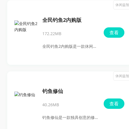
擎制作，带来超高清的场景画
休闲益
会让你失望。
面和精致的鱼类模型，让玩家
沉浸式体验钓鱼的乐趣。游戏
全民钓鱼2内购版
内提供了丰富的钓鱼场地和专
查看
172.22MB
业装备，适合初学者和资深钓
鱼玩家。无论是探索全球渔
全民钓鱼2内购版是一款休闲益
场，还是挑战稀有鱼类，这款
智类型的钓鱼模拟游戏，通过
游戏都能满足你的钓鱼梦想。
真实的3D物理引擎和精致的画
快来下载游戏，开启你的钓鱼
面，为玩家带来了最为沉浸的
休闲益
冒险吧！
钓鱼体验。游戏融合了娱乐、
养成和收集等多种玩法，拥有
钓鱼修仙
丰富的鱼类和全球各大钓场，
查看
40.26MB
满足钓鱼爱好者的所有需求。
无论你是新手还是钓鱼老手，
钓鱼修仙是一款独具创意的修
《全民钓鱼2》都将带给你别样
仙类手游，融合了钓鱼和修仙