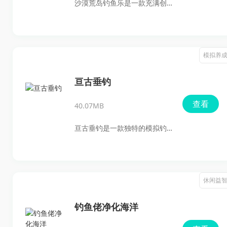
沙漠荒岛钓鱼乐是一款充满创
是“海钓之王”。无论新手还是老
意与挑战的模拟经营游戏，它
手，都能在这里享受到真实又
将玩家带入一个遥远而荒凉的
趣味十足的垂钓过程。
沙漠岛屿。在这里，碧蓝的海
模拟养
水环绕着金色的沙滩，但岛上
却鲜有人类活动的痕迹，只有
亘古垂钓
无尽的探险与生存挑战等待着
查看
40.07MB
勇敢的冒险者。游戏以其独特
的环境设定和丰富的游戏玩
亘古垂钓是一款独特的模拟钓
法，为玩家打造了一个既刺激
鱼游戏，它不仅仅是一个简单
又放松的游戏世界。无论是垂
的娱乐工具，而是一个能够引
钓爱好者还是模拟经营迷，都
导玩家深入思考和内省的平
休闲益
能在这款游戏中找到属于自己
台。这款游戏通过模拟真实的
的乐趣与挑战。
钓鱼体验，让玩家在宁静的夜
钓鱼佬净化海洋
晚中寻找内心的平静与光明，