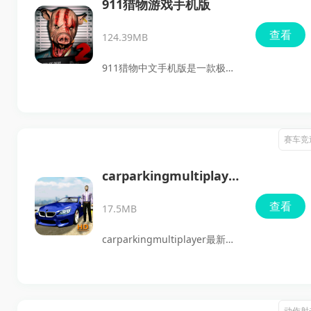
仅可以体验到高爆率的如此乐
911猎物游戏手机版
趣，还能欣赏到炫酷的特效和新
查看
124.39MB
主题BOSS，仿佛置身于一场视
觉盛宴。无论是豪华的游戏场景
911猎物中文手机版是一款极具
还是丰厚的福利活动，微乐捕鱼
挑战性的恐怖捉迷藏游戏，玩家
千炮版都会让你过足瘾，享受无
将置身于一个阴森可怕的环境
尽的畅快体验。
中，扮演一个被困的角色，必须
赛车竞
通过解谜来寻找逃生之路。游戏
中的紧张节奏和令人不安的音效
carparkingmultiplayer
将让你感受到前所未有的紧迫
最新版本
查看
17.5MB
感。同时，残忍的猎手时刻追
捕，增加了游戏的刺激性。探索
carparkingmultiplayer最新版
每一个角落，寻找线索，解开谜
本是一款难以抗拒的极品真实驾
团，才能揭开隐藏的秘密并找到
驶游戏，在这里你将置身于一个
逃脱的办法。赶快来本站下载体
广阔的游戏世界，尽情探索丰富
动作射