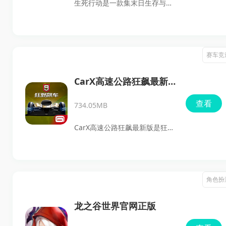
生死行动是一款集末日生存与激
乐在其中。
烈战斗于一体的手游。在游戏
中，玩家不仅能解锁多种丰富的
角色，还需要快速建立自己的避
赛车竞
难所，面对来自病毒感染的怪物
们，展开一场生死决斗。玩家将
CarX高速公路狂飙最新
在游戏中面对变异的生物，这些
版
查看
734.05MB
生物是被病毒感染并转化为僵尸
的存在。只有消灭这些威胁，才
CarX高速公路狂飙最新版是狂野
能在这场艰苦的生存挑战中脱颖
飙车系列一直以来都是赛车游戏
而出。如果你对这种模式有兴
爱好者心目中的经典之作，而狂
趣，那就快来下载体验吧！
野飙车8和狂野飙车9更是将游戏
角色扮
体验提升到了新的高度。这两款
手游不仅画面精致，赛车场景设
龙之谷世界官网正版
计新颖，更有多种赛车选择和真