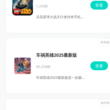
手机版
查看
1.25GB
乐高星球大战天行者传奇手机版
是一款融合乐高元素的冒险游
戏，原本在PC端上线的这款作
品，如今带着全新的体验降临于
休闲益
你面前。这游戏设定在一个充满
未来感的都市中，玩家可以通过
车祸英雄2025最新版
操控可爱的乐高角色展开冒险，
查看
95.37MB
解锁各种有趣的武器来完成作战
任务。此外丰富多彩的游戏模式
车祸英雄2025最新版是一款极具
将让你欲罢不能，乐趣无穷。无
解压效果的休闲游戏。游戏使用
论是单人冒险还是与朋友的合
3D模拟画面，玩家可以自由切换
作，尽情享受这一场充满创意与
视角，让体验更加沉浸。可挑选
动作射
激情的游戏之旅吧！
的场景、车辆和障碍物种类繁