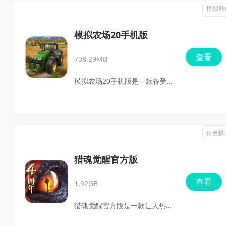
境地与神秘丛林中的猛兽火拼！
模拟养
玩家在游戏中需要智勇双全，巧
妙布置角色，以抵挡野兽的不断
模拟农场20手机版
进攻。游戏以其精致的3D画面和
查看
708.29MB
激烈的战斗场景深受玩家喜爱，
带您体验无与伦比的冒险乐趣。
模拟农场20手机版是一款备受期
待的3D写实农场模拟游戏，将为
你带来前所未有的移动端体验！
你可以化身为农场主，驾驶拖拉
角色扮
机进行施肥、播种和收成，享受
这个趣味横生的农场生活。游戏
猎魂觉醒官方版
以其逼真的画风和高清画质，使
查看
1.92GB
你在农场的每一个角落都感受到
真实与沉浸感。
猎魂觉醒官方版是一款让人热血
沸腾的3D动作狩猎游戏，出自网