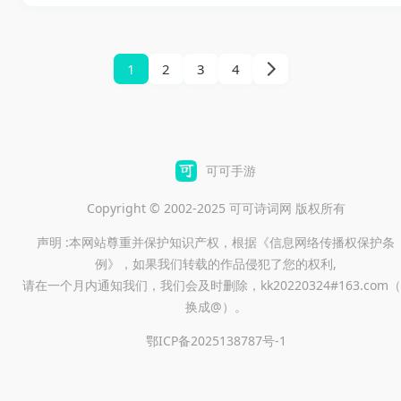
美还原了端游的玩法，以其极致
务，你都能感受到这款游戏所带
的游戏画面与流畅的操作体验而
来的刺激与乐趣。
备受玩家喜爱。在这个复古的冰
1
2
3
4
雪1.85版本中，你将感受到战、
法、道三职业重现传奇的热血时
刻，无论是沙巴克的争霸，还是
个人PK，这里的战斗都充满了激
可可手游
情和挑战。心动不如行动，快来
Copyright © 2002-2025 可可诗词网 版权所有
下载体验吧！
声明 :本网站尊重并保护知识产权，根据《信息网络传播权保护条
例》，如果我们转载的作品侵犯了您的权利,
请在一个月内通知我们，我们会及时删除，kk20220324#163.com（
换成@）。
鄂ICP备2025138787号-1