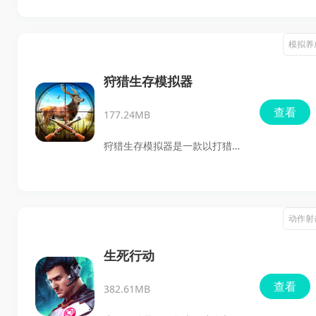
易雷火科技团队之手。在这个游
戏中，你可以与其他来自网易渠
模拟养
道服的玩家们交流配合，组队接
下各种刺激的任务，体验那种真
狩猎生存模拟器
实狩猎的快感。不像其他渠道
查看
177.24MB
服，网易官方服的玩家人数庞
大，氪金大佬频出，想在这里独
狩猎生存模拟器是一款以打猎为
领风骚可是需要实力与运气并存
主题的动作游戏，凭借顶尖的3D
的。面对横行的巨兽，你将化身
虚拟引擎为玩家呈现一个美丽且
为英勇的游骑兵，挥舞着锋利的
充满生命的开放世界。游戏不仅
动作射
武器，骑上战马，展开为了人类
有丰富的场景和超清的个性化人
自由与尊严而战的史诗征程！
物视角，更有真实的枪声音效，
生死行动
让玩家体验到不一样的射击乐
查看
382.61MB
趣。多种趣味关卡，结合探索、
射击和闯关等多元素玩法，让人