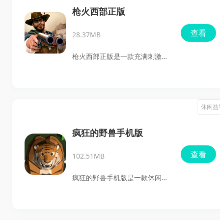
多，玩家能够通过各种独特的方
枪火西部正版
式制造大型车祸，而木头人会因
查看
28.37MB
受伤而得分，受伤越严重，分数
就越高。赶紧下载车祸英雄来试
枪火西部正版是一款充满刺激与
试看吧！
冒险的角色扮演类射击游戏。身
处3D风格的西部世界，玩家将化
身为一名冷酷无情的牛仔，骑上
休闲益
你的骏马，穿越荒野与小镇，体
验无尽的冒险与挑战。在这里你
疯狂的野兽手机版
可以自由探索，接受各种任务并
查看
102.51MB
跟随动人的剧情前进。抓紧时
间，点击下载，开启你在西部的
疯狂的野兽手机版是一款休闲冒
传奇之旅吧！
险战斗游戏，在游戏中，您将化
身为一位勇敢的探险者，身临其