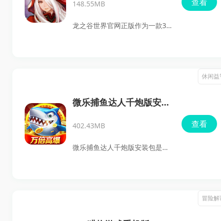
查看
148.55MB
实的音效，带来极致的速度快
感。
龙之谷世界官网正版作为一款3D
奇幻动作手游，带给玩家的不仅
仅是游玩的乐趣，更是一种沉浸
式的战斗体验。这款游戏沿袭了
休闲益
经典的3D无锁定视角，并结合双
武器切换的操作模式，让你在手
微乐捕鱼达人千炮版安装
机上畅享与端游无异的战斗快
包
查看
402.43MB
感。巢穴副本、龙本等经典元素
悉数回归，快和你的战友们一起
微乐捕鱼达人千炮版安装包是一
再次投入战斗吧！
款令人沉醉的休闲捕鱼游戏，它
将经典捕鱼玩法与现代3D技术完
美结合，为玩家们呈现出令人目
冒险解
眩神迷的海底世界。在这里你不