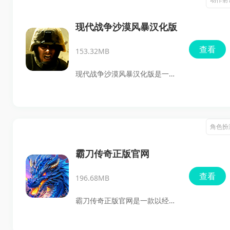
验吧！
多彩的驾驶场景，体验众多刺激
的关卡和极限冒险，等待你的挑
现代战争沙漠风暴汉化版
战。相信我，这款游戏绝对值得
查看
153.32MB
你亲自体验一番！画面效果也做
得十分出色，视觉呈现极为精
现代战争沙漠风暴汉化版是一款
美，经典而不过时，玩起来根本
以中东现代战场为主题的3D战争
停不下来。你准备好接受挑战了
射击游戏。在这里玩家将面对武
吗？
装恐怖分子，不断挑战自己。游
角色扮
戏场景涵盖城市、医院、港口以
及训练营等多种地形，玩家需要
霸刀传奇正版官网
灵活运用各种战术来应对敌人。
查看
196.68MB
丰富多样的现代武器装备让你可
以根据自己的风格选择作战方
霸刀传奇正版官网是一款以经典
式，满足不同玩家的需求。无论
传奇为背景的角色扮演手游，完
是参与团队战斗还是单独完成任