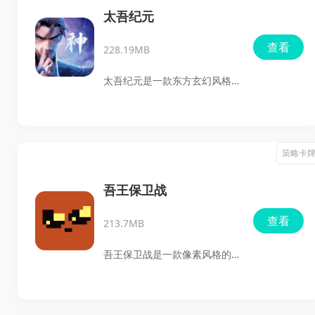
入游戏后，玩家将参与攻城夺
太吾纪元
地，在收集养成、卡牌搭配和
查看
228.19MB
策略对战中不断提升实力，体
验不同角色带来的技能组合与
太吾纪元是一款东方玄幻风格
属性变化，通过合理布阵打出
很浓的卡牌策略游戏，玩家会
更高效果。
化身修仙者，在仙侠世界里收
集英雄卡牌、挑战副本并不断
策略卡
提升战力。游戏把阵容搭配、
角色养成和剧情推进结合在一
吾王保卫战
起，既能体验战斗策略，也能
查看
213.7MB
感受一路修仙成长的过程。
吾王保卫战是一款像素风格的
自走棋肉鸽对决游戏，主打英
雄招募、羁绊搭配和自动战