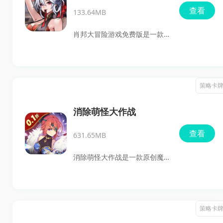
查看
133.64MB
肖邦大冒险游戏免费版是一款
以封神演义为背景的策略卡牌
手游，主打主线推图、阵容搭
配和角色养成。游戏里的关卡
策略卡
会随着剧情推进不断变化，敌
人、任务和挑战内容也会跟着
消除萌怪大作战
升级，适合喜欢神话题材、卡
查看
631.65MB
牌对战和养成收集的玩家。女
神招募、新手礼包、千抽福
消除萌怪大作战是一款原创魔
利、立绘皮肤收集这些内容也
幻策略卡牌手游，故事发生在
都比较直观，上手后能很快找
神幻大陆纷争不断的时代，光
到自己的节奏。
明与黑暗势力长期对立，战火
策略卡
蔓延之下，世界陷入动荡。进