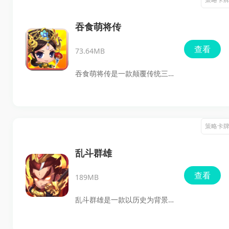
人展开战斗。
用羁绊系统，像浅井三姐妹这
类组合可以直接提升战力，还
吞食萌将传
有隐藏羁绊等着大家去挖掘。
查看
73.64MB
3D和风画面超精致，声优的萌
音配合武将让人的代入感满
吞食萌将传是一款颠覆传统三
满，能展现真实的战国战役。
国背景的策略卡牌手游，带你
养成与策略组合相结合，玩起
体验不一样的三国世界。在这
来刺激又有趣，快来当战国主
里你将探索融合了历史和仙侠
策略卡
公，组建最强队伍吧！
元素的故事情节，游戏更加丰
富和精彩。玩家可以通过和其
乱斗群雄
他玩家对战，完成各种任务来
查看
189MB
获得丰厚的奖励，带领你的团
队在战斗中突破重围，征战人
乱斗群雄是一款以历史为背景
魔仙三界。欢迎下载体验！
的策略卡牌手游，融汇了丰富