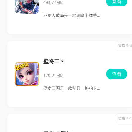
查看
493.77MB
宠乐趣，还加入了深度策略养
成与高强度战斗元素，让玩家
不良人破局是一款策略卡牌手
在掌上世界中既能体验温情，
游，改编自国产热门动漫画江
也能感受热血。
湖之不良人。游戏结合了卡牌
与自走棋的玩法，玩家需要灵
策略卡
活搭配不同阵营的角色，触发
羁绊效果，以策略获得胜利。
壁咚三国
游戏主打国风武侠美学，自走
查看
170.91MB
棋式战斗与沉浸式剧情体验，
带你重温那些年追番的激情！
壁咚三国是一款别具一格的卡
此外不良人破局还复刻了不良
牌手机游戏，带领玩家探索不
人1至7季的经典剧情，并加入
一样的三国时代。玩家可以收
了全新番外故事和角色彩蛋，
集强力英雄卡牌，提升阵营实
策略卡
例如第7季的独家授权内容。
力，迎接各种挑战。游戏提供