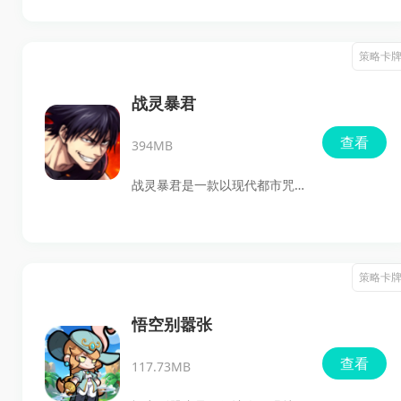
家可以在安卓版上体验神兽养
成、家园经营和轻策略战斗等
策略卡
内容。游戏里既能从兽蛋孵化
神兽、推动它们经历雷劫进
战灵暴君
化，也能经营岛屿、建造建
查看
394MB
筑、探索开放地图，喜欢中国
风神话、收集养成和模拟经营
战灵暴君是一款以现代都市咒
玩法的玩家，都能在最新版里
术题材为背景的二次元策略卡
找到比较对味的内容。
牌手游，核心玩法围绕战灵收
集、角色养成和战术布阵展
策略卡
开。玩家将作为咒术指挥官，
召唤并培养拥有不同咒力技能
悟空别嚣张
的战灵，对抗诅咒之潮并推进
查看
117.73MB
剧情。游戏适合喜欢卡牌养
成、阵容搭配和剧情探索的玩