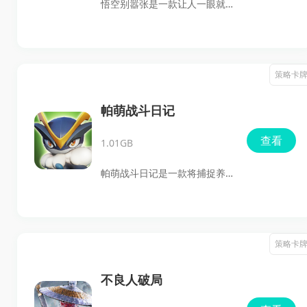
悟空别嚣张是一款让人一眼就
家。
心生好感的竖版放置策略卡牌
手游，Q萌可爱的角色、明快绚
丽的西幻场景，再加上轻松护
策略卡
肝的成长节奏，直接把冒险的
快乐拉满。你将以新晋冒险者
帕萌战斗日记
的身份踏入这片神秘大陆，在
查看
1.01GB
不断推进关卡、招募伙伴、搭
配阵容的过程中，感受从新手
帕萌战斗日记是一款将捕捉养
一路蜕变为强者的畅快。它既
成、家园经营与策略战斗完美
有放置游戏的轻松解压，也有
融合的二次元手游。在这片广
策略卡牌的脑力碰撞，福利更
袤的异世界中，玩家可以亲手
策略卡
是毫不吝啬，上线就送惊喜，
捕获各具天赋的帕萌伙伴，同
让人从开局开始就停不下来。
时自由建设属于自己的温馨家
不良人破局
园。游戏不仅提供了纯粹的捉