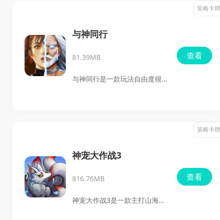
斗，玩家要围绕国王组建4人护
策略卡
卫队，在随机关卡里应对敌人
和Boss。游戏兼顾策略布阵、
与神同行
角色培养和装备收集，玩家都
查看
81.39MB
能在这里体验到节奏紧凑、可
重复游玩的战斗乐趣。
与神同行是一款玩法自由度很
高的策略卡牌游戏，核心就是
收集并培养不同阵营的英雄，
围绕英雄技能、属性和神符强
策略卡
化来搭配阵容。适合喜欢卡牌
养成、阵容组合和策略对战的
神宠大作战3
玩家，可以先看看这款游戏的
查看
816.76MB
玩法内容。
神宠大作战3是一款主打山海经
题材的国风策略卡牌手游，玩