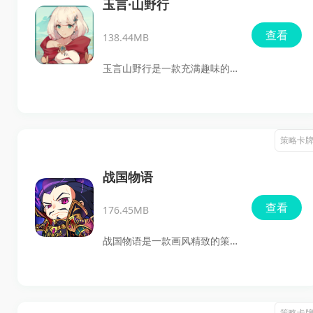
多样化的阵型组合，让指挥能
玉言·山野行
力得到充分发挥，争取战争胜
查看
138.44MB
利。对这款游戏感兴趣的朋友
可以前往旋风手游网下载试
玉言山野行是一款充满趣味的
玩。
策略卡牌游戏，采用了经典的
国风元素，将各种唯美的二次
元美少女形象融入其中，为玩
策略卡
家带来视觉上的美丽享受。游
戏结合了集换式卡牌战斗与轻
战国物语
Rougelike元素，构建了一个充
查看
176.45MB
满古韵的妖灵世界。广阔的探
索地图让玩家不断冒险，解锁
战国物语是一款画风精致的策
更多区域以进行挑战，每个场
略卡牌手游！游戏背景设定在
景中都会随机出现不同的环
日本的战国时期，玩家能够收
境，玩家需灵活操控角色与敌
集200多个Q萌的战国武将。利
策略卡