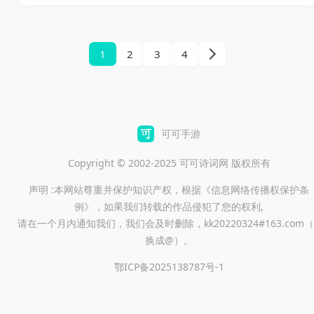
的历史人物和经典剧情，特别
是三国时代的精彩故事。玩家
在游戏中能够收集和培养不同
1
2
3
4
时期的英雄角色，体验到跌宕
起伏的剧情，和多样化的任务
设计。本作不仅有趣的剧情发
展，还有各式各样的阵容羁绊
可可手游
组合，只需简单的搭配就能打
Copyright © 2002-2025 可可诗词网 版权所有
出强大的战斗力，轻松享受不
声明 :本网站尊重并保护知识产权，根据《信息网络传播权保护条
再担心养成与对战的烦恼。同
例》，如果我们转载的作品侵犯了您的权利,
时，游戏的画面风格非常炫
请在一个月内通知我们，我们会及时删除，kk20220324#163.com（
酷，操作也非常简单便捷，让
换成@）。
玩家能轻松上手，享受无压力
鄂ICP备2025138787号-1
的游戏体验。