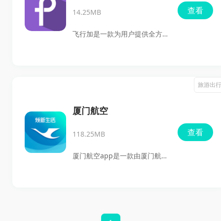
查看
14.25MB
飞行加是一款为用户提供全方
位航空旅行服务的app，功能
多样且实用，为用户带来便
捷、高效的在线航空服务体
旅游出
验。用户可以随时随地查询航
班的起飞时间、到达时间、航
厦门航空
班状态等信息，更好地规划自
查看
118.25MB
己的行程。此外，各类增值服
务也可以在这里轻松购买，内
厦门航空app是一款由厦门航
置个性化推荐功能，根据用户
空官方推出的全新升级版手机
的偏好和历史记录，推荐适合
应用。这款app不仅提供了全
其需求的机票和旅行产品，需
新的用户体验，还整合了全球
要的快来下载吧！
航线信息，实现了全程自助服