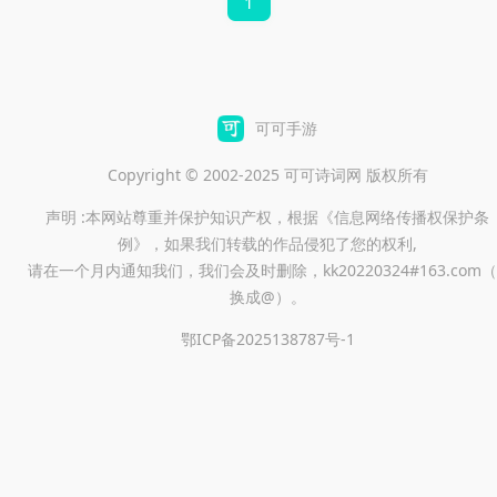
1
务。软件内还有会员日大促等
特色功能，让你在享受便捷出
行的同时，也能享受到更多的
优惠。如果你对这款app感兴
可可手游
趣的话，不妨下载试试吧！
Copyright © 2002-2025 可可诗词网 版权所有
声明 :本网站尊重并保护知识产权，根据《信息网络传播权保护条
例》，如果我们转载的作品侵犯了您的权利,
请在一个月内通知我们，我们会及时删除，kk20220324#163.com（
换成@）。
鄂ICP备2025138787号-1