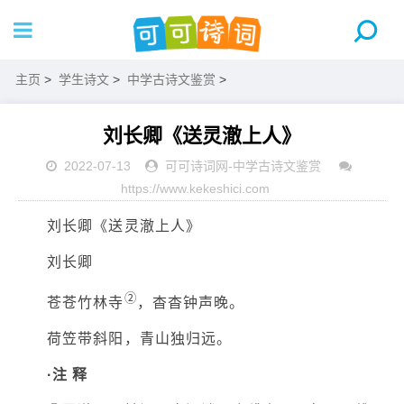
主页
>
学生诗文
>
中学古诗文鉴赏
>
刘长卿《送灵澈上人》
2022-07-13
可可诗词网
-
中学古诗文鉴赏
https://www.kekeshici.com
刘长卿《送灵澈上人》
刘长卿
②
苍苍竹林寺
，杳杳钟声晚。
荷笠带斜阳，青山独归远。
·注 释