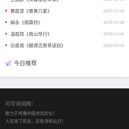
黄庭坚《寄黄几复》
[2019-12-19]
柳永《雨霖铃》
[2019-12-19]
温庭筠《商山早行》
[2019-12-19]
白居易《赋得古原草送别》
[2019-12-19]
今日推荐
可可诗词网：
致力于传播中国诗词文化！
人生除了苟且，还有诗和远方！