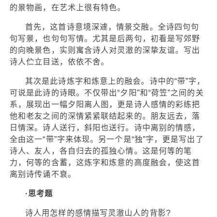
的景物画，在艺术上很有特色。
首先，这首诗意境深遽，情景交融。全诗四句句
句写景，也句句写情。尤其是后两句，初看是写郊野
的向晚景色，实则寓含诗人对灵澈的深挚友谊。写出
诗人伫立目送，依依不舍。
其次是此诗炼字和炼意上的融会。诗中的“带”字，
可说是此诗的诗眼。不仅带出“夕阳”和“荷笠”之间的关
系，展现出一幅夕阳离人图，更是诗人感情的彩练把
他和老友之间的深情紧紧联结起来的。朋友远去，落
日情深。诗人送行，斜阳也送行。诗中离别的情感，
全由这一“带”字来体现。另一个是“独”字，更是写出了
诗人、友人，各自归去的孤独心情。这是何等的笔
力，何等的含蓄，这炼字和炼意的高度融会，使这首
离别诗传诵不衰。
·思考题
诗人用怎样的感情描写灵澈山人的背影?