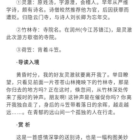
①灵澈：原姓汤，字源澄，会稽人。早年从严维
学诗，颇有诗名。诗僧皎然推荐他为官，后因获罪而
遭贬。归隐云门寺，与诗人刘长卿为忘年交。
②竹林寺：寺院名。在润州(今江苏镇江)，是灵澈
此次游方歇宿的寺院。
③荷笠：背着斗笠。
·导读入境
黄昏时分，我的好友灵澈就要离开我了。举目瞭
望，只看见前面一片苍苍山林掩映下的竹林寺，那是
你归去的地方吗? 正在这时，倏忽间，从竹林深处传
来了报时的钟声。朋友啊! 这钟声是在催促你吗? 你离
开我独自走了，身后的斗笠带着落日的余晖，越走越
远……。在青郁的远山间一个孤独的人在行走。
·赏 析
这是一首感情深挚的送别诗，也是一幅构图美妙