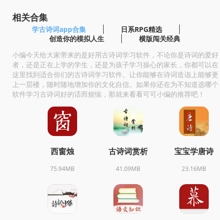
相关合集
学古诗词app合集
日系RPG精选
创造你的模拟人生
横版闯关经典
小编今天给大家带来的是好用古诗词学习软件，不论你是诗词的爱好
者，还是正在上学的学生，还是为孩子学习操心的家长，你都可以在
这里找到适合你们的古诗词学习软件。让你能够在诗词造诣上能够更
上一层楼，随时随地增加你的文化自信。如果你还在为不知道选哪个
软件学习古诗词好的话而烦恼，那就来看看可可小编的推荐吧！
西窗烛
古诗词赏析
宝宝学唐诗
75.94MB
41.09MB
23.16MB