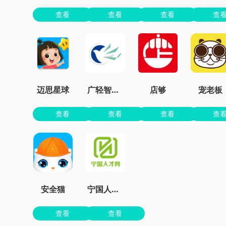
查看
查看
查看
查
迈思星球
广轻智慧3.0
店够
宠老板
查看
查看
查看
查
安全猫
宁国人才网
查看
查看