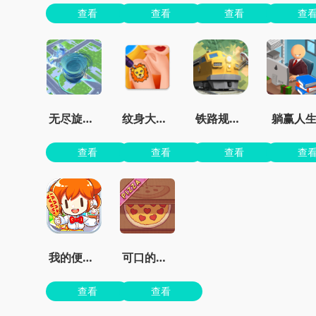
查看
查看
查看
查
无尽旋转模拟器
纹身大师墨水颜色
铁路规划新星
躺赢人
查看
查看
查看
查
我的便利店红包版
可口的披萨美味的披萨无限金币无限钻石版
查看
查看