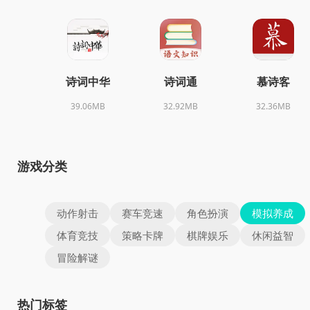
诗词中华
诗词通
慕诗客
39.06MB
32.92MB
32.36MB
游戏分类
动作射击
赛车竞速
角色扮演
模拟养成
体育竞技
策略卡牌
棋牌娱乐
休闲益智
冒险解谜
热门标签