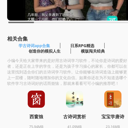
相关合集
学古诗词app合集
日系RPG精选
创造你的模拟人生
横版闯关经典
小编今天给大家带来的是好用古诗词学习软件，不论你是诗词的爱好
者，还是正在上学的学生，还是为孩子学习操心的家长，你都可以在
这里找到适合你们的古诗词学习软件。让你能够在诗词造诣上能够更
上一层楼，随时随地增加你的文化自信。如果你还在为不知道选哪个
软件学习古诗词好的话而烦恼，那就来看看可可小编的推荐吧！
西窗烛
古诗词赏析
宝宝学唐诗
75.94MB
41.09MB
23.16MB