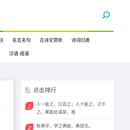
注
名言名句
古诗文赏析
诗词归类
汉语·成语
点击排行
人一能之，已百之；人十能之，已千
1
之。果能此道矣，虽
有弗学，学之弗能，弗措也。
2