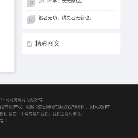
少而不学，长无能也。
9
辍者无功，耕怠者无获也。
10
精彩图文
02-2017 可可诗词网 版权所有
并保护知识产权，根据《信息网络传播权保护条例》，如果我们转
权利,请在一个月内通知我们，我们会及时删除。
号-1