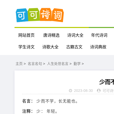
网站首页
唐诗精选
诗词大全
年代诗词
学生诗文
诗歌大全
古籍古文
诗词典故
主页
>
名言名句
>
人生处世名言
>
勤学
>
少而
2023-08-30
可可诗
名言：
少而不学，长无能也。
注释：
少： 年轻。