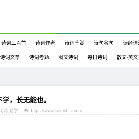
诗词三百首
诗词作者
诗词鉴赏
诗句名句
诗经译
诗词文章
诗词考题
图文诗词
每日诗词
散文·美文
不学，长无能也。
词网
-
勤学
https://www.kekeshici.com