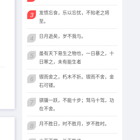
发愤忘食，乐以忘忧，不知老之将
3
至。
日月逝矣，岁不我与。
4
虽有天下易生之物也，一日暴之，十
5
日寒之，未有能生者
锲而舍之，朽木不折。锲而不舍，金
6
石可镂。
骐骥一跃，不能十步；驽马十驾，功
7
在不舍。
月不胜日，时不胜月，岁不胜时。
8