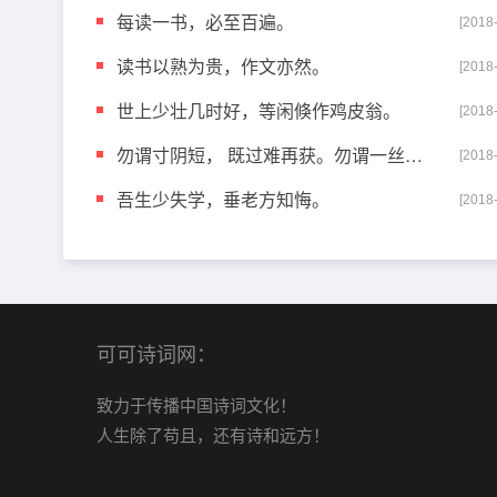
每读一书，必至百遍。
[2018
读书以熟为贵，作文亦然。
[2018
世上少壮几时好，等闲倏作鸡皮翁。
[2018
勿谓寸阴短， 既过难再获。勿谓一丝微， 既缁难再白。
[2018
吾生少失学，垂老方知悔。
[2018
可可诗词网：
致力于传播中国诗词文化！
人生除了苟且，还有诗和远方！