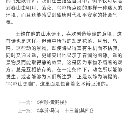
的《短歌行》，我们在王维这首诗中，倒不仅可以看
到春山由明月、落花、鸟鸣所点缀的那样一种迷人的
环境，而且还能感受到盛唐时代和平安定的社会气
氛。
王维在他的山水诗里，喜欢创造静谧的意境，这
首诗也是这样。但诗中所写的却是花落、月出、鸟
鸣，这些动的景物，既使诗显得富有生机而不枯寂，
同时又通过动，更加突出地显示了春涧的幽静。动的
景物反而能取得静的效果，这是因为事物矛盾着的双
方，总是互相依存的。在一定条件下，动之所以能够
发生，或者能够为人们所注意，正是以静为前提的。
“鸟鸣山更幽”，这里面是包含着艺术辩证法的。
《崔颢·黄鹤楼》
下一篇：
《李贺·马诗二十三首(其四)》
上一篇：