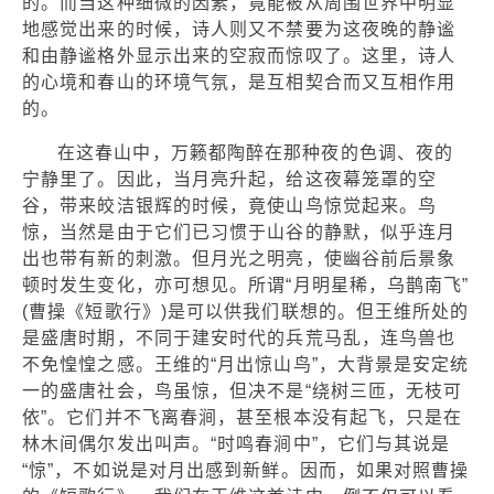
的。而当这种细微的因素，竟能被从周围世界中明显
地感觉出来的时候，诗人则又不禁要为这夜晚的静谧
和由静谧格外显示出来的空寂而惊叹了。这里，诗人
的心境和春山的环境气氛，是互相契合而又互相作用
的。
在这春山中，万籁都陶醉在那种夜的色调、夜的
宁静里了。因此，当月亮升起，给这夜幕笼罩的空
谷，带来皎洁银辉的时候，竟使山鸟惊觉起来。鸟
惊，当然是由于它们已习惯于山谷的静默，似乎连月
出也带有新的刺激。但月光之明亮，使幽谷前后景象
顿时发生变化，亦可想见。所谓“月明星稀，乌鹊南飞”
(曹操《短歌行》)是可以供我们联想的。但王维所处的
是盛唐时期，不同于建安时代的兵荒马乱，连鸟兽也
不免惶惶之感。王维的“月出惊山鸟”，大背景是安定统
一的盛唐社会，鸟虽惊，但决不是“绕树三匝，无枝可
依”。它们并不飞离春涧，甚至根本没有起飞，只是在
林木间偶尔发出叫声。“时鸣春涧中”，它们与其说是
“惊”，不如说是对月出感到新鲜。因而，如果对照曹操