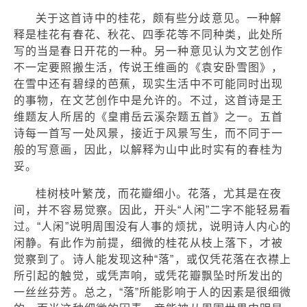
关于这首诗中的桂花，颇有些分歧意见。一种解
释是桂花有春花、秋花、四季花等不同种类，此处所
写的当是春日开花的一种。另一种意见认为文艺创作
不一定要照搬生活，传说王维画的《袁安卧雪图》，
在雪中还有碧绿的芭蕉，现实生活中不可能同时出现
的事物，在文艺创作中是允许的。不过，这首诗是王
维题友人所居的《皇甫岳云溪杂题五首》之一。五首
诗每一首写一处风景，接近于风景写生，而不同于一
般的写意画，因此，以解释为山中此时实有的春桂为
妥。
桂树枝叶繁茂，而花瓣细小。花落，尤其是在夜
间，并不容易觉察。因此，开头“人闲”二字不能轻易看
过。“人闲”说明周围没有人事的烦扰，说明诗人内心的
闲静。有此作为前提，细微的桂花从枝上落下，才被
觉察到了。诗人能发现这种“落”，或仅凭花落在衣襟上
所引起的触觉，或凭声响，或凭花瓣飘坠时所发出的
一丝丝芬芳。总之，“落”所能影响于人的因素是很细微