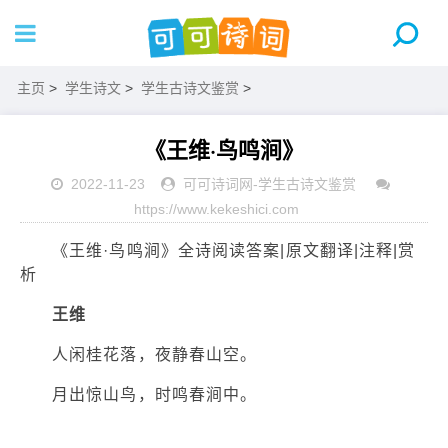
主页
>
学生诗文
>
学生古诗文鉴赏
>
《王维·鸟鸣涧》
2022-11-23
可可诗词网
-
学生古诗文鉴赏
https://www.kekeshici.com
《王维·鸟鸣涧》全诗阅读答案|原文翻译|注释|赏
析
王维
人闲桂花落，夜静春山空。
月出惊山鸟，时鸣春涧中。