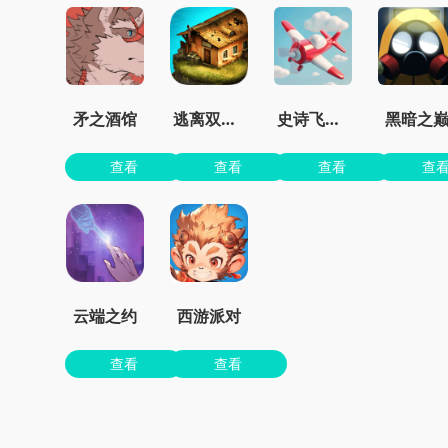
矛之酒馆
逃离双塔湾
史诗飞机进化
黑暗之
查看
查看
查看
查
云端之约
西游派对
查看
查看