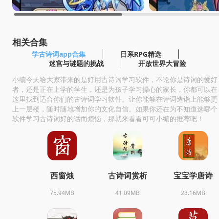
相关合集
学古诗词app合集
日系RPG精选
迷宫与谜题的挑战
开放世界大冒险
小编今天给大家带来的是好用古诗词学习软件，不论你是诗词的爱好
者，还是正在上学的学生，还是为孩子学习操心的家长，你都可以在
这里找到适合你们的古诗词学习软件。让你能够在诗词造诣上能够更
上一层楼，随时随地增加你的文化自信。如果你还在为不知道选哪个
软件学习古诗词好的话而烦恼，那就来看看可可小编的推荐吧！
西窗烛
古诗词赏析
宝宝学唐诗
75.94MB
41.09MB
23.16MB