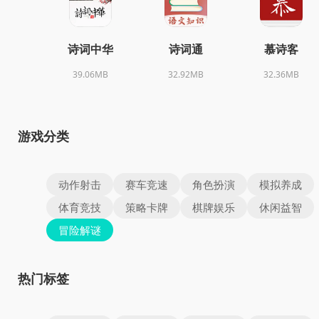
诗词中华
诗词通
慕诗客
39.06MB
32.92MB
32.36MB
游戏分类
动作射击
赛车竞速
角色扮演
模拟养成
体育竞技
策略卡牌
棋牌娱乐
休闲益智
冒险解谜
热门标签