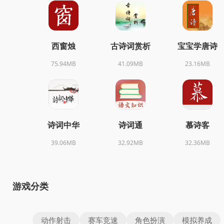
西窗烛
古诗词赏析
宝宝学唐诗
75.94MB
41.09MB
23.16MB
诗词中华
诗词通
慕诗客
39.06MB
32.92MB
32.36MB
游戏分类
动作射击
赛车竞速
角色扮演
模拟养成