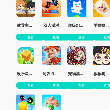
教导主任模拟器
双人派对
超级幻影猫2无限钻石
羊喷喷疯了无限金币
查看
查看
查看
查
欢乐星星碰最新版
阿强点点消官方版
宠物基地最新版本
救救狗狗蜜蜂
查看
查看
查看
查