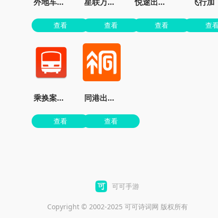
外地车在京畅行APP
星联万物定位
悦途出行管家app
飞行加
查看
查看
查看
查
乘换案内官网
同港出行车主端
查看
查看
可可手游
Copyright © 2002-2025 可可诗词网 版权所有