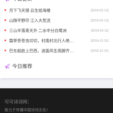
月下飞天镜 云生结海楼
[2019-02-12]
山随平野尽 江入大荒流
[2019-02-12]
三山半落青天外 二水中分白鹭洲
[2019-02-11]
霜草苍苍虫切切，村南村北行人绝。独出前门望野田，月
[2018-12-31]
巴东船舫上巴西，波面风生雨脚齐；水蓼冷花红簇簇，江
[2018-12-31]
今日推荐
可可诗词网：
致力于传播中国诗词文化！