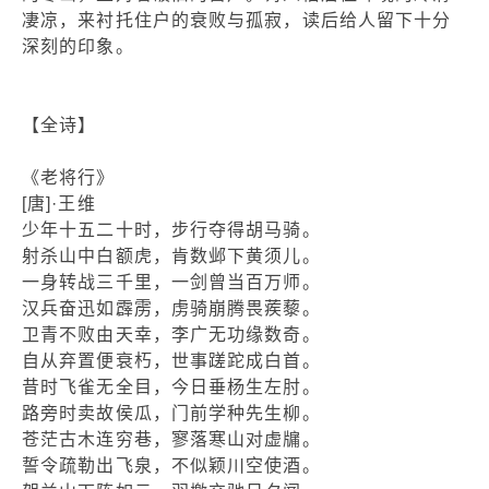
凄凉，来衬托住户的衰败与孤寂，读后给人留下十分
深刻的印象。
【全诗】
《老将行》
[唐]·王维
少年十五二十时，步行夺得胡马骑。
射杀山中白额虎，肯数邺下黄须儿。
一身转战三千里，一剑曾当百万师。
汉兵奋迅如霹雳，虏骑崩腾畏蒺藜。
卫青不败由天幸，李广无功缘数奇。
自从弃置便衰朽，世事蹉跎成白首。
昔时飞雀无全目，今日垂杨生左肘。
路旁时卖故侯瓜，门前学种先生柳。
苍茫古木连穷巷，寥落寒山对虚牖。
誓令疏勒出飞泉，不似颖川空使酒。