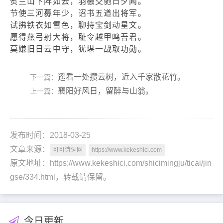
贺兰山下阵如云，羽檄交驰日夕闻。
节使三河募年少，诏书五道出将军。
试拂铁衣如雪色，聊持宝剑动星文。
愿得燕弓射大将，耻令越甲鸣吾君。
莫嫌旧日云中守，犹堪一战取功勋。
遥看一处攒云树，近入千家散花竹。
下一篇：
襄阳好风日，留醉与山翁。
上一篇：
发布时间：2018-03-25
文章来源：
可可诗词网
https://www.kekeshici.com
原文地址：https://www.kekeshici.com/shicimingju/ticai/jin
gse/334.html，转载请保留。
今日更新