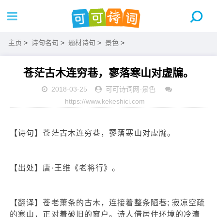
主页
>
诗句名句
>
题材诗句
>
景色
>
苍茫古木连穷巷，寥落寒山对虚牖。
2018-03-25
可可诗词网
-
景色
https://www.kekeshici.com
【诗句】苍茫古木连穷巷，寥落寒山对虚牖。
【出处】唐·王维《老将行》。
【翻译】苍老萧条的古木，连接着整条陋巷; 寂凉空疏
的寒山，正对着破旧的窗户。诗人借居住环境的冷清