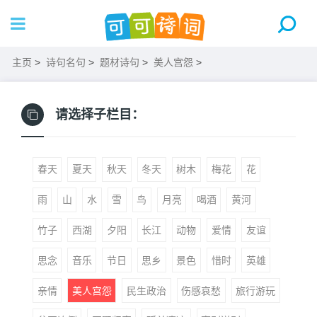
主页
>
诗句名句
>
题材诗句
>
美人宫怨
>
请选择子栏目：
春天
夏天
秋天
冬天
树木
梅花
花
雨
山
水
雪
鸟
月亮
喝酒
黄河
竹子
西湖
夕阳
长江
动物
爱情
友谊
思念
音乐
节日
思乡
景色
惜时
英雄
亲情
美人宫怨
民生政治
伤感哀愁
旅行游玩