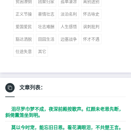
贫困潦倒
团聚归家
孤单凄凉
离别送别
正义节操
豪情壮志
淡泊名利
怀古咏史
爱国爱民
壮志难酬
人生感悟
讽刺批判
豁达洒脱
田园生活
边塞战争
怀才不遇
仕途失意
其它
文章列表：
泪尽罗巾梦不成，夜深前殿按歌声。红颜未老恩先断，
斜倚薰笼坐到明。
莫以今时宠，能忘旧日恩。看花满眼泪，不共楚王言。