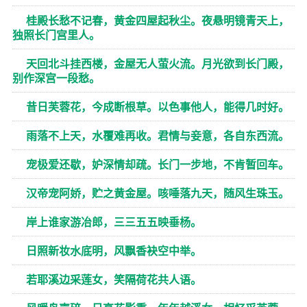
桂殿长愁不记春，黄金四屋起秋尘。夜悬明镜青天上，
独照长门宫里人。
天回北斗挂西楼，金屋无人萤火流。月光欲到长门殿，
别作深宫一段愁。
昔日芙蓉花，今成断根草。以色事他人，能得几时好。
雨落不上天，水覆难再收。君情与妾意，各自东西流。
宠极爱还歇，妒深情却疏。长门一步地，不肯暂回车。
汉帝宠阿娇，贮之黄金屋。咳唾落九天，随风生珠玉。
岸上谁家游冶郎，三三五五映垂杨。
日照新妆水底明，风飘香袂空中举。
若耶溪边采莲女，笑隔荷花共人语。