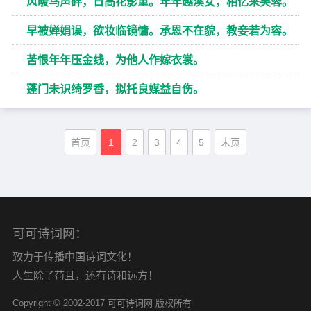
风暖鸟声碎，日高花影重。年年越溪女，相忆采芙蓉。
早被婵娟误，欲妆临镜慵。承恩不在貌，教妾若为容。
苦恨年年压金线，为他人作嫁衣裳。
蓬门未识绮罗香，拟托良媒益自伤。
首页
1
2
3
4
5
末页
可可诗词网：
致力于传播中国诗词文化！
人生除了苟且，还有诗和远方！
Copyright © 2002-2017 可可诗词网 版权所有