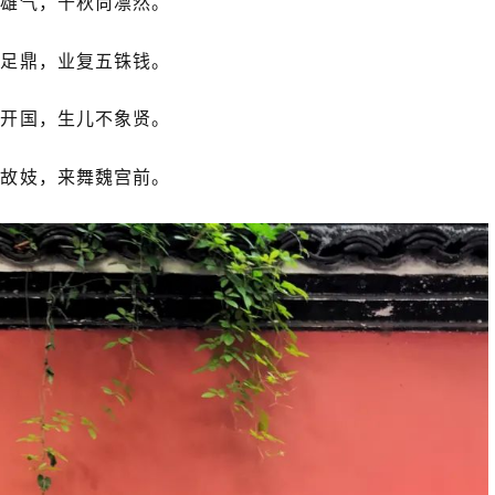
英雄气，千秋尚凛然。
三足鼎，业复五铢钱。
能开国，生儿不象贤。
蜀故妓，来舞魏宫前。