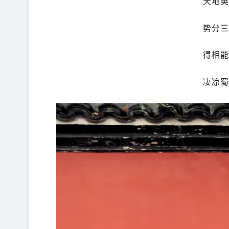
天地
势分
得相
凄凉