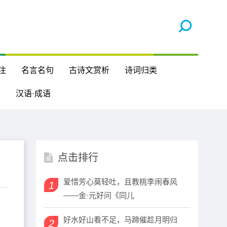
注
名言名句
古诗文赏析
诗词归类
汉语·成语
点击排行
爱惜芳心莫轻吐，且教桃李闹春风
1
——金·元好问《同儿
好水好山看不足，马蹄催趁月明归
2