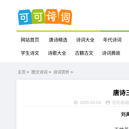
网站首页
唐诗精选
诗词大全
年代诗词
学生诗文
诗歌大全
古籍古文
诗词典故
主页
>
图文诗词
>
诗词赏析
>
唐诗三
2025-02-03
可可诗词
刘