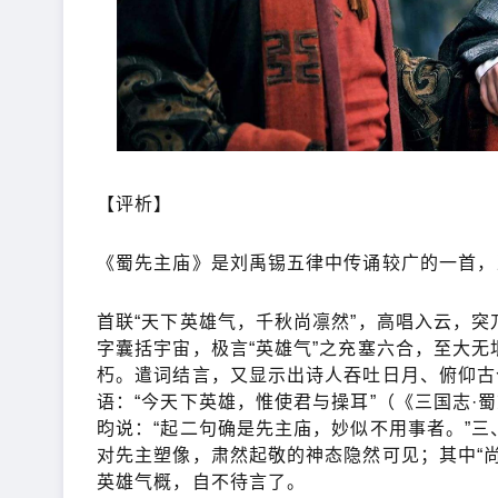
【评析】
《蜀先主庙》是刘禹锡五律中传诵较广的一首，
首联“天下英雄气，千秋尚凛然”，高唱入云，突
字囊括宇宙，极言“英雄气”之充塞六合，至大无
朽。遣词结言，又显示出诗人吞吐日月、俯仰古
语：“今天下英雄，惟使君与操耳”（《三国志·
昀说：“起二句确是先主庙，妙似不用事者。”三
对先主塑像，肃然起敬的神态隐然可见；其中“
英雄气概，自不待言了。