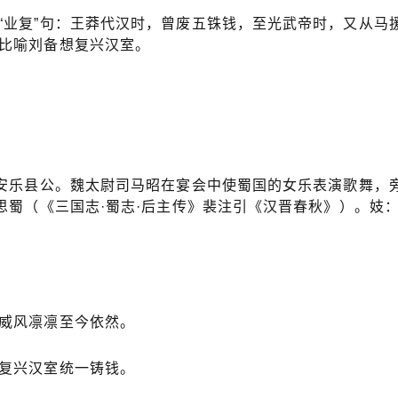
“业复”句：王莽代汉时，曾废五铢钱，至光武帝时，又从马
比喻刘备想复兴汉室。
为安乐县公。魏太尉司马昭在宴会中使蜀国的女乐表演歌舞，
思蜀（《三国志·蜀志·后主传》裴注引《汉晋春秋》）。妓
威风凛凛至今依然。
复兴汉室统一铸钱。