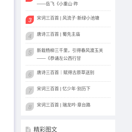
——岳飞《小重山·昨
宋词三百首 | 风流子·新绿小池塘
3
唐诗三百首 | 蜀先主庙
4
新栽杨柳三千里，引得春风渡玉关
5
——《恭诵左公西行甘
唐诗三百首｜赋得古原草送别
6
宋词三百首 | 忆少年·别历下
7
宋词三百首 | 瑞龙吟·章台路
8
精彩图文