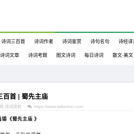
诗词三百首
诗词作者
诗词鉴赏
诗句名句
诗经译
诗词文章
诗词考题
图文诗词
每日诗词
散文·美文
百首 | 蜀先主庙
网
-
诗词赏析
https://www.kekeshici.com
禹锡《蜀先主庙
》