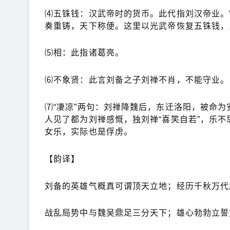
⑷五铢钱：汉武帝时的货币。此代指刘汉帝业。
奏重铸，天下称便。这里以光武帝恢复五铢钱，
⑸相：此指诸葛亮。
⑹不象贤：此言刘备之子刘禅不肖，不能守业。
⑺“凄凉”两句：刘禅降魏后，东迁洛阳，被命
人见了都为刘禅感慨，独刘禅“喜笑自若”，乐不
女乐，实际也是俘虏。
【韵译】
刘备的英雄气概真可谓顶天立地；经历千秋万代
战乱局势中与魏吴鼎足三分天下；雄心勃勃立誓