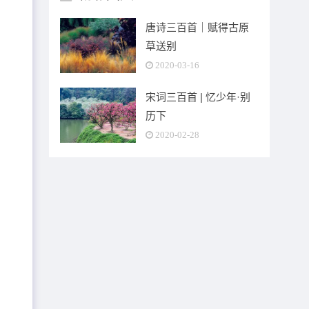
唐诗三百首｜赋得古原
草送别
2020-03-16
宋词三百首 | 忆少年·别
历下
2020-02-28