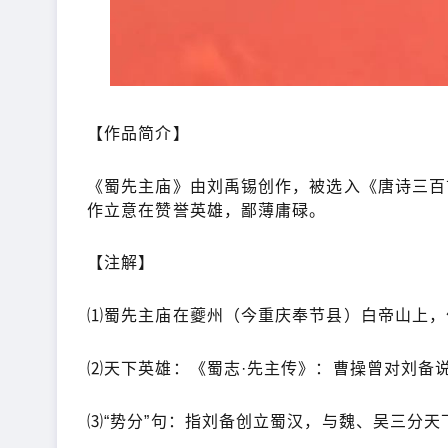
【作品简介】
《蜀先主庙》由刘禹锡创作，被选入《唐诗三百
作立意在赞誉英雄，鄙薄庸碌。
【注解】
⑴蜀先主庙在夔州（今重庆奉节县）白帝山上，作
⑵天下英雄：《蜀志·先主传》：曹操曾对刘备说
⑶“势分”句：指刘备创立蜀汉，与魏、吴三分天