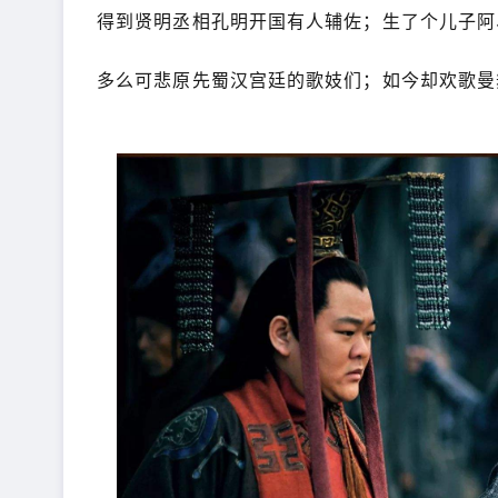
得到贤明丞相孔明开国有人辅佐；生了个儿子阿
多么可悲原先蜀汉宫廷的歌妓们；如今却欢歌曼