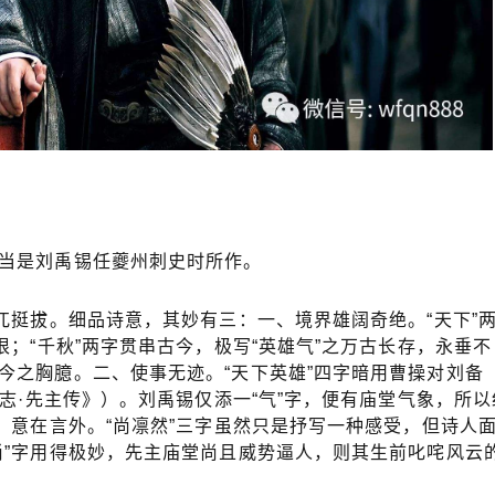
当是刘禹锡任夔州刺史时所作。
兀挺拔。细品诗意，其妙有三：一、境界雄阔奇绝。“天下”
垠；“千秋”两字贯串古今，极写“英雄气”之万古长存，永垂不
今之胸臆。二、使事无迹。“天下英雄”四字暗用曹操对刘备
蜀志·先主传》）。刘禹锡仅添一“气”字，便有庙堂气象，所以
、意在言外。“尚凛然”三字虽然只是抒写一种感受，但诗人
尚”字用得极妙，先主庙堂尚且威势逼人，则其生前叱咤风云