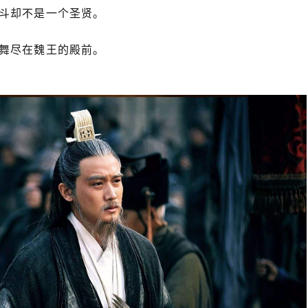
斗却不是一个圣贤。
舞尽在魏王的殿前。