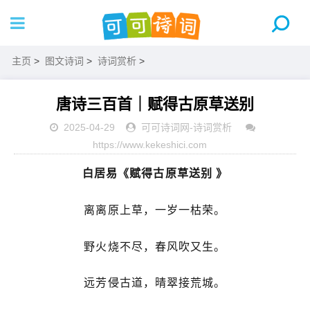
主页
>
图文诗词
>
诗词赏析
>
唐诗三百首｜赋得古原草送别
2025-04-29
可可诗词网
-
诗词赏析
https://www.kekeshici.com
白居易《赋得古原草送别
》
离离原上草，一岁一枯荣。
野火烧不尽，春风吹又生。
远芳侵古道，晴翠接荒城。