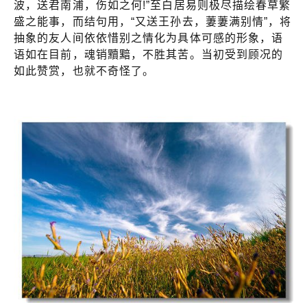
波，送君南浦，伤如之何!”至白居易则极尽描绘春草繁
盛之能事，而结句用，“又送王孙去，萋萋满别情”，将
抽象的友人间依依惜别之情化为具体可感的形象，语
语如在目前，魂销黷黯，不胜其苦。当初受到顾况的
如此赞赏，也就不奇怪了。