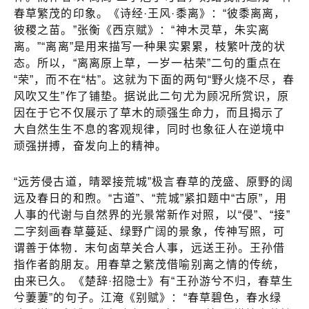
春草繁茂的印象。《诗经·王风·黍离》：“彼黍离离，
彼稷之苗。”张衡《西京赋》：“神木灵草，朱实离
离。”“离离”是用来描写一种果实累累，枝繁叶茂的状
态。所以，“离离原上草，一岁一枯荣”二句的重点在
“荣”，而不在“枯”。这就为下面的两句“野火烧不尽，春
风吹又生”作了铺垫。据说此二句尤为顾况所赏识，原
因在于它不仅展示了草木的顽强生命力，而且揭示了
大自然生生不息的客观规律，同时也象征人在逆境中
顽强拼搏，奋发向上的精神。
“远芳侵古道，晴翠接荒城”极言春草的茂盛、原野的阔
远及春日的和煦。“古道”、“荒城”紧扣题中“古原”，用
人事的代谢与自然界的光景常新作对照，以“侵”、“接”
二字刻画春草蔓延、绿野广阔的景象，传神写照，可
谓善于体物．末句卤草关合人事，远送王孙。王孙借
指作者韵朋友。用春草之繁茂借喻别离之情的传统，
由来已久。《楚辞·招隐士》有“王孙游兮不归，春草生
兮萋萋”的句子。江淹《别赋》：“春草碧色，春水绿