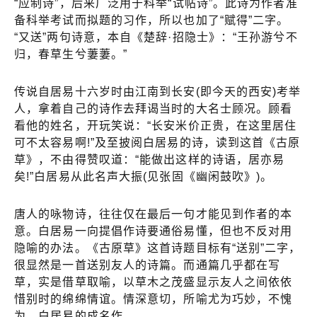
“应制诗”，后来广泛用于科举“试帖诗”。此诗为作者准
备科举考试而拟题的习作，所以也加了“赋得”二字。
“又送”两句诗意，本自《楚辞·招隐士》：“王孙游兮不
归，春草生兮萋萋。”
传说自居易十六岁时由江南到长安(即今天的西安)考举
人，拿着自己的诗作去拜谒当时的大名士顾况。顾看
看他的姓名，开玩笑说：“长安米价正贵，在这里居住
可不太容易啊!”及至披阅白居易的诗，读到这首《古原
草》，不由得赞叹道：“能做出这样的诗语，居亦易
矣!”白居易从此名声大振(见张固《幽闲鼓吹》)。
唐人的咏物诗，往往仅在最后一句才能见到作者的本
意。白居易一向提倡作诗要通俗易懂，但也不反对用
隐喻的办法。《古原草》这首诗题目标有“送别”二字，
很显然是一首送别友人的诗篇。而通篇几乎都在写
草，实是借草取喻，以草木之茂盛显示友人之间依依
惜别时的绵绵情谊。情深意切，所喻尤为巧妙，不愧
为、白居易的成名作。