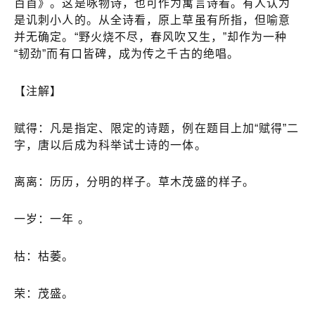
百首》。这是咏物诗，也可作为寓言诗看。有人认为
是讥刺小人的。从全诗看，原上草虽有所指，但喻意
并无确定。“野火烧不尽，春风吹又生，”却作为一种
“韧劲”而有口皆碑，成为传之千古的绝唱。
【注解】
赋得：凡是指定、限定的诗题，例在题目上加“赋得”二
字，唐以后成为科举试士诗的一体。
离离：历历，分明的样子。草木茂盛的样子。
一岁：一年 。
枯：枯萎。
荣：茂盛。