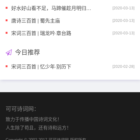
好水好山看不足，马蹄催趁月明归——岳飞《小重山·昨
[2020-03-13]
唐诗三百首 | 蜀先主庙
[2020-03-13]
宋词三百首 | 瑞龙吟·章台路
[2020-03-13]
今日推荐
宋词三百首 | 忆少年·别历下
[2020-02-28]
可可诗词网：
致力于传播中国诗词文化！
人生除了苟且，还有诗和远方！
Copyright © 2002-2017 可可诗词网 版权所有