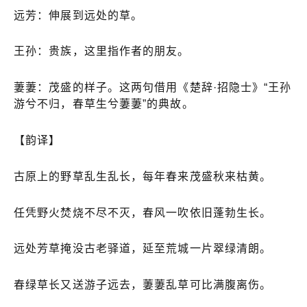
远芳：伸展到远处的草。
王孙：贵族，这里指作者的朋友。
萋萋：茂盛的样子。这两句借用《楚辞·招隐士》“王孙
游兮不归，春草生兮萋萋”的典故。
【韵译】
古原上的野草乱生乱长，每年春来茂盛秋来枯黄。
任凭野火焚烧不尽不灭，春风一吹依旧蓬勃生长。
远处芳草掩没古老驿道，延至荒城一片翠绿清朗。
春绿草长又送游子远去，萋萋乱草可比满腹离伤。