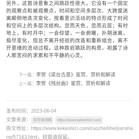
另外，这首诗意象之间跳跃性很大。它没有一个固定
的观察点和被观察点，时间和空间多层次、大跨度迷
离颠倒地迭次变化，按着意识活动的特点形成了时间
和空间上的多层次结构。忽而天色，忽而云层；有时
地上，有时月中；一会仰望，一会俯瞰，扑朔迷离，
极尽变化，但总不离开经验的改造和重新组合，离不
开意绪的流动过程。这种跌宕跳跃的构思，袒露了诗
人那苦闷的求索和不平静的心灵。
李贺《梁台古意》鉴赏、赏析和解读
下一篇：
李贺《残丝曲》鉴赏、赏析和解读
上一篇：
发布时间：2023-06-04
文章来源：
可可诗词网
https://www.kekeshici.com
原文地址：https://www.kekeshici.com/zuozhe/lihe/jiansha
ng/57163.html，转载请保留。