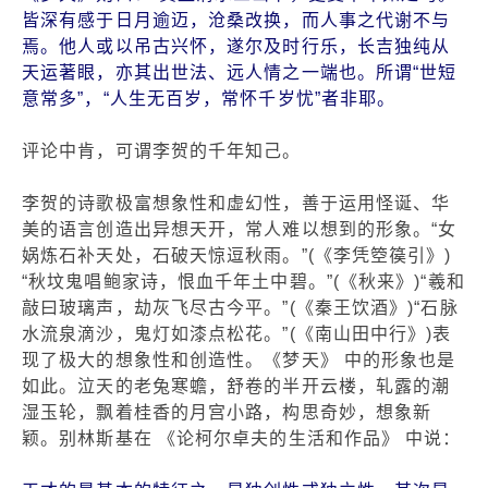
皆深有感于日月逾迈，沧桑改换，而人事之代谢不与
焉。他人或以吊古兴怀，遂尔及时行乐，长吉独纯从
天运著眼，亦其出世法、远人情之一端也。所谓“世短
意常多”，“人生无百岁，常怀千岁忧”者非耶。
评论中肯，可谓李贺的千年知己。
李贺的诗歌极富想象性和虚幻性，善于运用怪诞、华
美的语言创造出异想天开，常人难以想到的形象。“女
娲炼石补天处，石破天惊逗秋雨。”(《李凭箜篌引》)
“秋坟鬼唱鲍家诗，恨血千年土中碧。”(《秋来》)“羲和
敲曰玻璃声，劫灰飞尽古今平。”(《秦王饮酒》)“石脉
水流泉滴沙，鬼灯如漆点松花。”(《南山田中行》)表
现了极大的想象性和创造性。《梦天》 中的形象也是
如此。泣天的老兔寒蟾，舒卷的半开云楼，轧露的潮
湿玉轮，飘着桂香的月宫小路，构思奇妙，想象新
颖。别林斯基在 《论柯尔卓夫的生活和作品》 中说：