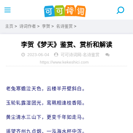
主页
>
诗词作者
>
李贺
>
名诗鉴赏
>
李贺《梦天》鉴赏、赏析和解读
2023-06-04
可可诗词网
-
名诗鉴赏
https://www.kekeshici.com
老兔寒蟾泣天色，云楼半开壁斜白。
玉轮轧露湿团光，鸾珮相逢桂香陌。
黄尘清水三山下，更变千年如走马。
遥望齐州九点烟，一泓海水杯中泻。