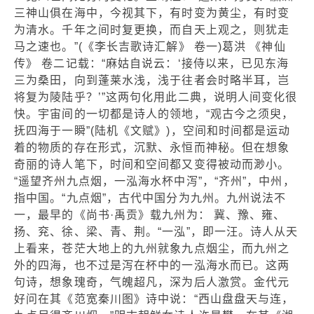
三神山俱在海中，今视其下，有时变为黄尘，有时变
为清水。千年之间时复更换，而自天上观之，则犹走
马之速也。”(《李长吉歌诗汇解》 卷一)葛洪 《神仙
传》 卷二记载：“麻姑自说云：‘接侍以来，已见东海
三为桑田，向到蓬莱水浅，浅于往者会时略半耳，岂
将复为陵陆乎？’”这两句化用此二典，说明人间变化很
快。宇宙间的一切都是诗人的领地，“观古今之须臾，
抚四海于一瞬”(陆机《文赋》)，空间和时间都是运动
着的物质的存在形式，沉默、永恒而神秘。但在想象
奇丽的诗人笔下，时间和空间都又变得被动而渺小。
“遥望齐州九点烟，一泓海水杯中泻”，“齐州”，中州，
指中国。“九点烟”，古代中国分为九州。九州说法不
一，最早的《尚书·禹贡》载九州为： 冀、豫、雍、
扬、兖、徐、梁、青、荆。“一泓”，即一汪。诗人从天
上看来，苍茫大地上的九州就象九点烟尘，而九州之
外的四海，也不过是泻在杯中的一泓海水而已。这两
句诗，想象瑰奇，气魄超凡，深为后人激赏。金代元
好问在其《范宽秦川图》诗中说：“西山盘盘天与连，