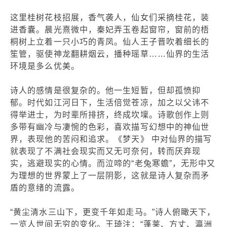
这里桂树花枝招展，香气袭人，仙女们采摘桂花，装
进香囊。晨光熹微中，秦妃弄玉卷起窗帘，窗前的梧
桐树上立着一只小巧的青凤。仙人王子晋吹着细长的
笙管，驱使神龙翻耕烟云，播种瑶草……仙界的生活
环境是多么优美。
诗人的感情是很复杂的。他一生短暂，但却孤愤抑
郁。时代如江河日下，生活倍觉苍凉，加之以父讳不
得举进士，为时辈所排挤，终成坎壈。诗歌创作上则
多带有幽冷与凄惋的色彩，喜欢描写幻想中的神仙世
界，表现他的苦闷和追求。《梦天》 中对仙界的描写
就表现了不满社会现实而又无可奈何，转而厌弃现
实，逃避现实的心情。而泣啼的“老兔寒蟾”，无形中又
为理想的世界蒙上了一层阴影，这就是诗人复杂而矛
盾的意绪的流露。
“黄尘清水三山下，更变千年如走马。”诗人俯瞰天下，
一览人世间无穷的变化。王琦注：“蓬莱、方丈、瀛洲