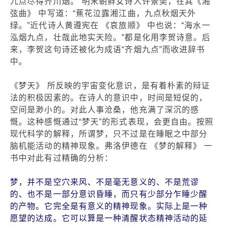
九点尽得齐川烟。”明末朝鲜女诗人许景樊，在其《湘
弦曲》 中写道：“蕉花泣露湘江曲，九点秋烟天外
绿。”近代诗人黄遵宪在 《哀旅顺》 中也说：“海水一
泓烟九点，壮哉此地实天险。”都是化用李贺诗意。后
来，李贺这句诗还被化为成语“齐烟九点”而收进辞书
中。
《梦天》 所反映的宇宙变化意识，是有着朴素的辩证
法的积极因素的。在诗人的意识中，时间是短促的，
空间是渺小的。对此人事沧桑，他充满了深沉的感
慨。这种感慨通过“梦天”的形式表现，会更自由。按照
现代科学的解释，所谓梦，只不过是在睡眠之中部分
脑机能活动的精神现象。弗洛伊德在 《梦的解释》 一
书中对此有过精确的分析：
梦，并不是空穴来风、不是毫无意义的、不是荒谬
的、也不是一部分意识昏睡，而只有少部分乍睡少醒
的产物。它完全是有意义的精神现象。实际上是一种
愿望的达成。它可以算是一种清醒状态精神活动的延