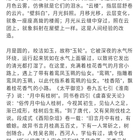
月色云雾，仿佛就是它们的泪水。“云楼”，指层层舒卷
的云片。“壁斜白”，月光斜照。月移光移，云层变化，
就象一座座高耸的楼阁；月光从云缝中穿过，照在云
团上，就象斜射在屋壁上一样。这是人间经验的改
造。
月是圆的，皎洁如玉，故称“玉轮”。它被深夜的水气所
环绕，运行起来犹如在水气上面辗过，以致将它发出
的清光都打湿了。在这里，充满着桂花香气的月宫小
路上，遇上了带有着鸾凤玉珮的仙女。“鸾珮”，指雕着
鸾凤的玉珮，以此代指系着鸾珮的仙女。“桂香陌”，飘
着桂花香气的小路。《太平御览》卷九五七引《淮南
子》说：“月中有桂树”。同书卷四引《虞喜安天论》
说：“俗传月中仙人桂树，今视其初生，见仙人之足，
渐已成形，桂树后生焉。”到了唐代，又有吴刚伐桂之
说。段成式《酉阳杂俎》卷一载：“旧言月中有桂，有
蟾蜍。故异书言月桂高五百丈，下有一人常斫之，树
创随合。人姓吴名刚，西河人，学仙有过，谪令伐