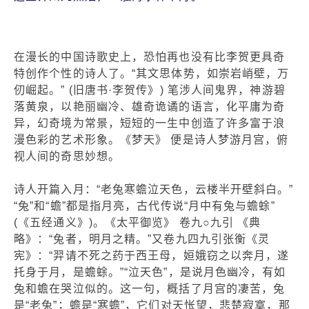
在漫长的中国诗歌史上，恐怕再也没有比李贺更具奇
特创作个性的诗人了。“其文思体势，如崇岩峭壁，万
仞崛起。” (旧唐书·李贺传》) 笔涉人间鬼界，神游碧
落黄泉，以艳丽幽冷、雄奇诡谲的语言，化平庸为奇
异，幻奇境为常景，短短的一生中创造了许多富于浪
漫色彩的艺术形象。《梦天》 便是诗人梦游月宫，俯
视人间的奇思妙想。
诗人开篇入月：“老兔寒蟾泣天色，云楼半开壁斜白。”
“兔”和“蟾”都是指月亮，古代传说“月中有兔与蟾蜍”
(《五经通义》)。《太平御览》 卷九○九引 《典
略》：“兔者，明月之精。”又卷九四九引张衡《灵
宪》：“羿请不死之药于西王母，姮娥窃之以奔月，遂
托身于月，是蟾蜍。”“泣天色”，是说月色幽冷，有如
兔和蟾在哭泣似的。这一句，概括了月宫的凄苦，兔
是“老兔”；蟾是“寒蟾”，它们对天怅望，悲楚寂寞，那