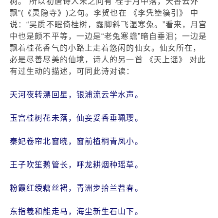
树。”所以初唐诗人宋之问有“桂子月中落，天香云外
飘”(《灵隐寺》)之句。李贺也在 《李凭箜篌引》 中
说：“吴质不眠倚桂树，露脚斜飞湿寒兔。”看来，月宫
中也是颇不平等，一边是“老兔寒蟾”暗自垂泪；一边是
飘着桂花香气的小路上走着悠闲的仙女。仙女所在，
必是尽善尽美的仙境，诗人的另一首 《天上谣》 对此
有过生动的描述，可同此诗对读：
天河夜转漂回星，银浦流云学水声。
玉宫桂树花未落，仙妾妥香垂珮璎。
秦妃卷帘北窗晓，窗前植桐青凤小。
王子吹笙鹅管长，呼龙耕烟种瑶草。
粉霞红绶藕丝裙，青洲步拾兰苕春。
东指羲和能走马，海尘新生石山下。