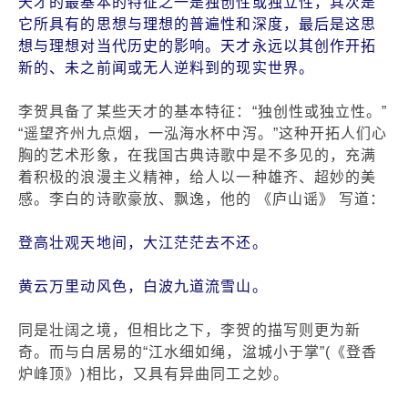
天才的最基本的特征之一是独创性或独立性，其次是
它所具有的思想与理想的普遍性和深度，最后是这思
想与理想对当代历史的影响。天才永远以其创作开拓
新的、未之前闻或无人逆料到的现实世界。
李贺具备了某些天才的基本特征：“独创性或独立性。”
“遥望齐州九点烟，一泓海水杯中泻。”这种开拓人们心
胸的艺术形象，在我国古典诗歌中是不多见的，充满
着积极的浪漫主义精神，给人以一种雄齐、超妙的美
感。李白的诗歌豪放、飘逸，他的 《庐山谣》 写道：
登高壮观天地间，大江茫茫去不还。
黄云万里动风色，白波九道流雪山。
同是壮阔之境，但相比之下，李贺的描写则更为新
奇。而与白居易的“江水细如绳，湓城小于掌”(《登香
炉峰顶》)相比，又具有异曲同工之妙。