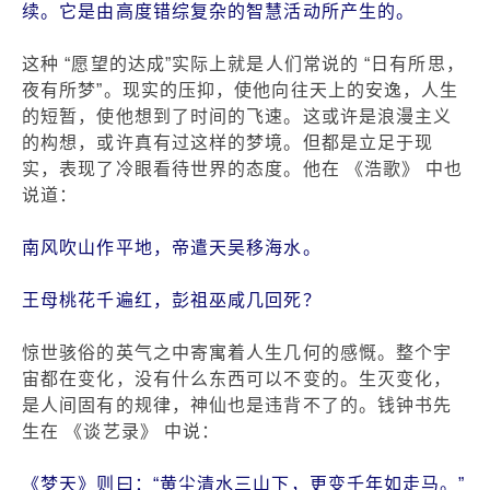
续。它是由高度错综复杂的智慧活动所产生的。
这种 “愿望的达成”实际上就是人们常说的 “日有所思，
夜有所梦”。现实的压抑，使他向往天上的安逸，人生
的短暂，使他想到了时间的飞速。这或许是浪漫主义
的构想，或许真有过这样的梦境。但都是立足于现
实，表现了冷眼看待世界的态度。他在 《浩歌》 中也
说道：
南风吹山作平地，帝遣天吴移海水。
王母桃花千遍红，彭祖巫咸几回死？
惊世骇俗的英气之中寄寓着人生几何的感慨。整个宇
宙都在变化，没有什么东西可以不变的。生灭变化，
是人间固有的规律，神仙也是违背不了的。钱钟书先
生在 《谈艺录》 中说：
《梦天》则曰：“黄尘清水三山下，更变千年如走马。”