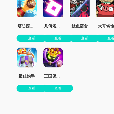
塔防西游记
几何塔防内置菜单版
鱿鱼宿舍
大哥饶
查看
查看
查看
查
最佳炮手
王国保卫战4最新dlc下载
查看
查看