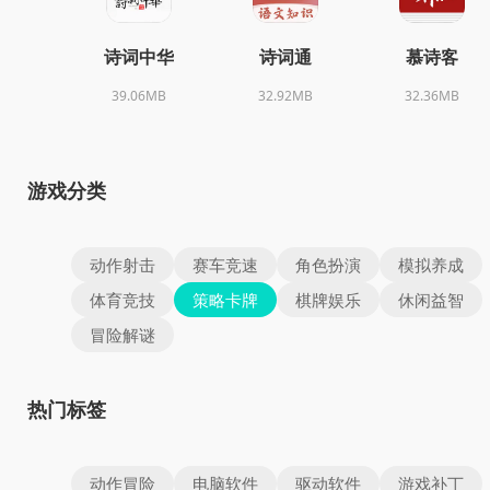
诗词中华
诗词通
慕诗客
39.06MB
32.92MB
32.36MB
游戏分类
动作射击
赛车竞速
角色扮演
模拟养成
体育竞技
策略卡牌
棋牌娱乐
休闲益智
冒险解谜
热门标签
动作冒险
电脑软件
驱动软件
游戏补丁