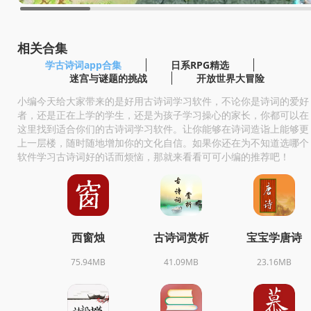
相关合集
学古诗词app合集
日系RPG精选
迷宫与谜题的挑战
开放世界大冒险
小编今天给大家带来的是好用古诗词学习软件，不论你是诗词的爱好
者，还是正在上学的学生，还是为孩子学习操心的家长，你都可以在
这里找到适合你们的古诗词学习软件。让你能够在诗词造诣上能够更
上一层楼，随时随地增加你的文化自信。如果你还在为不知道选哪个
软件学习古诗词好的话而烦恼，那就来看看可可小编的推荐吧！
西窗烛
古诗词赏析
宝宝学唐诗
75.94MB
41.09MB
23.16MB